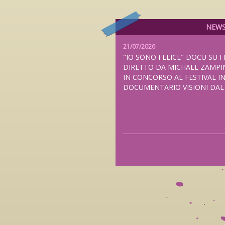
NEW
21/07/2026
"IO SONO FELICE" DOCU SU F
DIRETTO DA MICHAEL ZAMPI
IN CONCORSO AL FESTIVAL I
DOCUMENTARIO VISIONI DA
20/07/2026
"THE NAMELESS BALLAD", N
FEDERICO ZAMPAGLIONE PRE
ANTEPRIMA MONDIALE AL TUB
LONDRA E NELLE SALE ITALI
2026, DISTRIBUITO DA FILMC