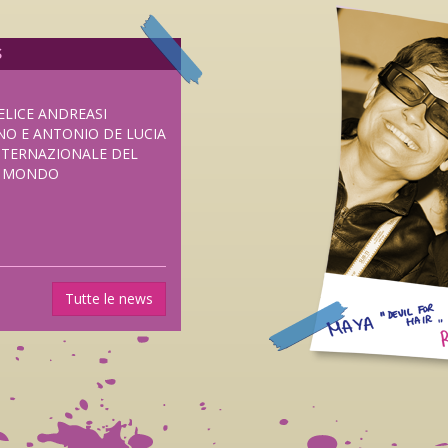
S
ELICE ANDREASI
NO E ANTONIO DE LUCIA
NTERNAZIONALE DEL
L MONDO
UOVO HORROR DI
Tutte le news
SENTATO IN
I FRIGHTFEST DI
ANE DAL 5 NOVEMBRE
LUB DISTRIBUZIONE.