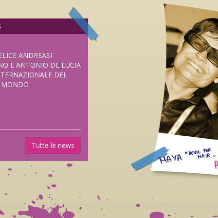
S
ELICE ANDREASI
NO E ANTONIO DE LUCIA
NTERNAZIONALE DEL
L MONDO
UOVO HORROR DI
Tutte le news
SENTATO IN
I FRIGHTFEST DI
ANE DAL 5 NOVEMBRE
LUB DISTRIBUZIONE.