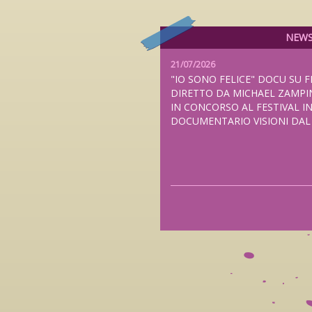
NEW
21/07/2026
"IO SONO FELICE" DOCU SU F
DIRETTO DA MICHAEL ZAMPI
IN CONCORSO AL FESTIVAL I
DOCUMENTARIO VISIONI DA
20/07/2026
"THE NAMELESS BALLAD", N
FEDERICO ZAMPAGLIONE PRE
ANTEPRIMA MONDIALE AL TUB
LONDRA E NELLE SALE ITALI
2026, DISTRIBUITO DA FILMC