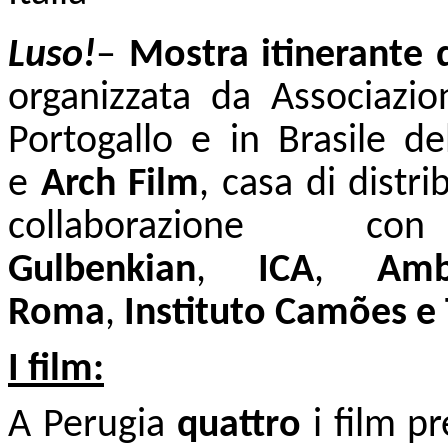
Luso!
–
Mostra itinerante
organizzata da Associazi
Portogallo e in Brasile de
e
Arch Film
, casa di distr
collaborazione
Gulbenkian
,
ICA
,
Amb
Roma
,
Instituto Camões e 
I film:
A Perugia
quattro
i film pr