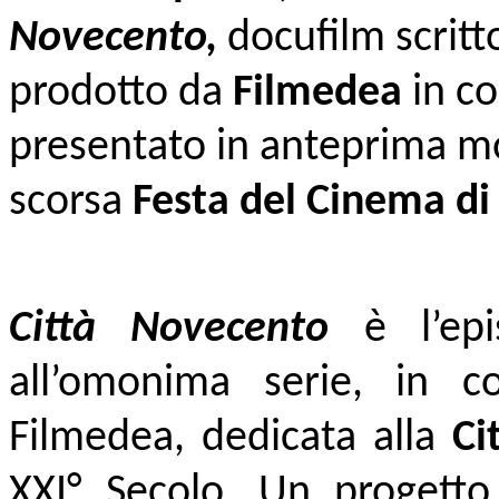
Novecento,
docufilm scritt
prodotto da
Filmedea
in c
presentato in
anteprima mo
scorsa
Festa del Cinema d
Città Novecento
è l’ep
all’omonima serie, in c
Filmedea, dedicata alla
Ci
XXI° Secolo. Un progetto 