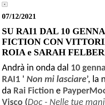
×
07/12/2021
SU RAI1 DAL 10 GENNA
FICTION CON VITTORI
ROIA e SARAH FELBE
Andrà in onda dal
10 genn
RAI1
'
Non mi lasciare
’, la
da
Rai Fiction
e
PayperMoo
Visco
(
Doc - Nelle tue man