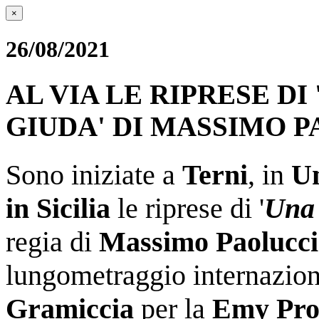
×
26/08/2021
AL VIA LE RIPRESE DI
GIUDA' DI MASSIMO 
Sono iniziate a
Terni
, in
U
in Sicilia
le riprese di '
Una 
regia di
Massimo Paolucci
lungometraggio internazion
Gramiccia
per la
Emy Prod