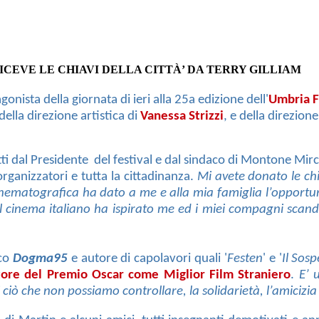
CEVE LE CHIAVI DELLA CITTÀ’ DA TERRY GILLIAM
agonista della giornata di ieri alla 25a edizione dell'
Umbria F
della direzione artistica di
Vanessa Strizzi
, e della direzion
atti dal Presidente del festival e dal sindaco di Montone Mirc
organizzatori e tutta la cittadinanza.
Mi avete donato le chia
inematografica ha dato a me e alla mia famiglia l’opportunit
il cinema italiano ha ispirato me ed i miei compagni scand
ico
Dogma95
e autore di capolavori quali '
Festen
' e '
Il Sosp
tore del Premio Oscar come Miglior Film Straniero
.
E’ u
di ciò che non possiamo controllare, la solidarietà, l’amicizia