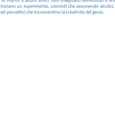
ia di Martin e alcuni amici, tutti insegnanti demotivati e a
niziano un esperimento, convinti che assumendo alcolici, 
ti percettivi che incrementino la creatività del genio.