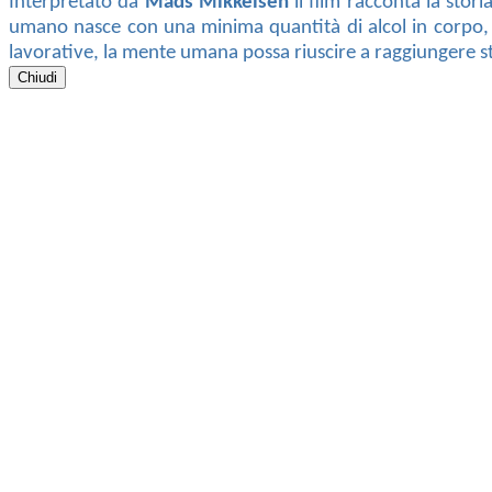
Interpretato da
Mads Mikkelsen
il film racconta la stor
umano nasce con una minima quantità di alcol in corpo, i
lavorative, la mente umana possa riuscire a raggiungere sta
Chiudi