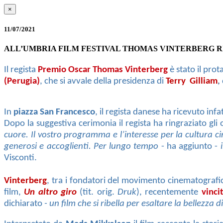
×
11/07/2021
ALL’UMBRIA FILM FESTIVAL THOMAS VINTERBERG RI
Il regista
Premio
Oscar Thomas Vinterberg
è stato il prot
(Perugia)
, che si avvale della presidenza di
Terry Gilliam
,
In
piazza San Francesco
, il regista danese ha ricevuto inf
Dopo la suggestiva cerimonia il regista ha ringraziato gli 
cuore. Il vostro programma e l’interesse per la cultura c
generosi e accoglienti. Per lungo tempo
- ha aggiunto -
Visconti.
Vinterberg
, tra i fondatori del movimento cinematograf
film,
Un altro giro
(tit. orig.
Druk
), recentemente
vinci
dichiarato
- un film che si ribella per esaltare la bellezza 