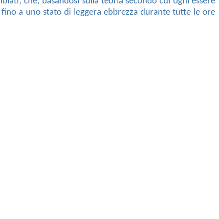
nnoiati, che, basandosi sulla teoria secondo cui ogni essere
fino a uno stato di leggera ebbrezza durante tutte le ore