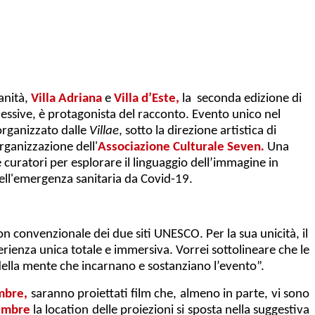
anità,
Villa Adriana
e
Villa d’Este,
la seconda edizione di
spressive, è protagonista del racconto. Evento unico nel
 organizzato dalle
Villae
, sotto la direzione artistica di
'organizzazione dell'
Associazione Culturale Seven
.
Una
e curatori per esplorare il linguaggio dell’immagine in
dell'emergenza sanitaria da Covid-19.
n convenzionale dei due siti UNESCO. Per la sua unicità, il
erienza unica totale e immersiva. Vorrei sottolineare che le
 della mente che incarnano e sostanziano l’evento”.​
embre,
saranno proiettati film che, almeno in parte, vi sono
tembre
la location delle proiezioni si sposta nella suggestiva