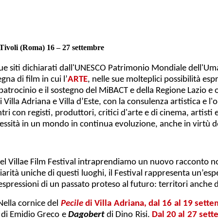
ivoli (Roma) 16 – 27 settembre
due siti dichiarati dall'UNESCO Patrimonio Mondiale dell'Um
gna di film in cui l’
ARTE
, nelle sue molteplici possibilità e
l patrocinio e il sostegno del MiBACT e della Regione Lazio e
 di Villa Adriana e Villa d’Este, con la consulenza artistica e l
i con registi, produttori, critici d'arte e di cinema, artisti 
lessità in un mondo in continua evoluzione, anche in virtù 
el Villae Film Festival intraprendiamo un nuovo racconto no
iarità uniche di questi luoghi, il Festival rappresenta un’esp
, espressioni di un passato proteso al futuro: territori anche
 Nella cornice del
Pecile
di Villa Adriana, dal 16 al 19 sett
di Emidio Greco e
Dagobert
di Dino Risi.
Dal 20 al 27 set