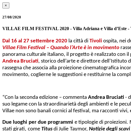
×
27/08/2020
VILLAE FILM FESTIVAL 2020 - Villa Adriana e Villa d’Este - T
Dal 16 al 27 settembre 2020
la città di
Tivoli
ospita, nei 
Villae
Film Festival – Quando l’Arte è in movimento
rasse
panorama culturale italiano, il progetto è realizzato con i
Andrea Bruciati
, storico dell’arte e direttore dell’Istituto
rassegna che associa alla proiezione cinematografica incontr
movimento, coglierne le suggestioni e restituirne la comp
“Con la seconda edizione – commenta
Andrea Bruciati
- d
suo legame con la straordinarietà degli ambienti e le pecul
Villae non sono banali cornici al festival, ma racconti vivi
Due luoghi per due programmi
e tipologie di proiezioni.
stati girati, come
Titus
di
Julie Taymor,
Notizie degli scavi