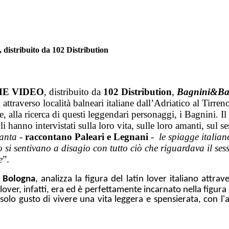
istribuito da 102 Distribution
ME VIDEO
, distribuito da
102 Distribution
,
Bagnini&Ba
 attraverso località balneari italiane dall’Adriatico al Tirr
 alla ricerca di questi leggendari personaggi, i Bagnini. Il
i li hanno intervistati sulla loro vita, sulle loro amanti, su
tanta
-
raccontano Paleari e Legnani
-
le spiagge italian
 si sentivano a disagio con tutto ciò che riguardava il se
e
”.
i Bologna
, analizza la figura del latin lover italiano attrav
n lover, infatti, era ed è perfettamente incarnato nella figu
l solo gusto di vivere una vita leggera e spensierata, con l'