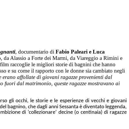
gnanti
, documentario di
Fabio Paleari e Luca
eno, da Alassio a Forte dei Marmi, da Viareggio a Rimini e
 film raccoglie le migliori storie di bagnini che hanno
l sesso e su come il rapporto con le donne sia cambiato negli
e erano affollate di giovani ragazze provenienti dal
sso fuori dal matrimonio, queste ragazze mostravano ai
erso gli occhi, le storie e le esperienze di vecchi e giovani
ra del bagnino, che dagli anni Sessanta è diventato leggenda,
ambizione di ‘collezionare’ decine (o centinaia) di ragazze