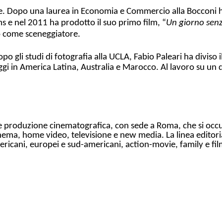
e. Dopo una laurea in Economia e Commercio alla Bocconi h
s e nel 2011 ha prodotto il suo primo film, “
Un giorno senz
o come sceneggiatore.
 gli studi di fotografia alla UCLA, Fabio Paleari ha diviso i
aggi in America Latina, Australia e Marocco. Al lavoro su un 
e e produzione cinematografica, con sede a Roma, che si occ
one: cinema, home video, televisione e new media. La linea edi
mericani, europei e sud-americani, action-movie, family e fi