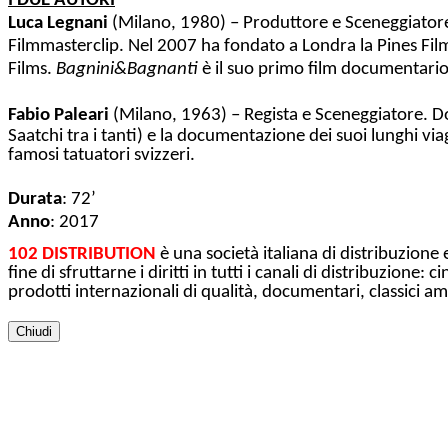
I DUE AUTORI
Luca Legnani
(Milano, 1980) – Produttore e Sceneggiator
Filmmasterclip. Nel 2007 ha fondato a Londra la Pines Film
Films.
Bagnini&Bagnanti
è il suo primo film documentari
Fabio Paleari
(Milano, 1963) – Regista e Sceneggiatore. Dopo
Saatchi tra i tanti) e la documentazione dei suoi lunghi vi
famosi tatuatori svizzeri.
Durata
: 72’
Anno
: 2017
102 DISTRIBUTION
è una società italiana di distribuzion
fine di sfruttarne i diritti in tutti i canali di distribuzi
prodotti internazionali di qualità, documentari, classici a
Chiudi