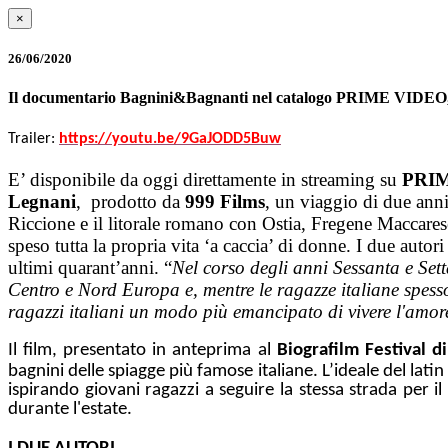
×
26/06/2020
Il documentario Bagnini&Bagnanti nel catalogo PRIME VIDEO, d
Trailer:
https://youtu.be/9GaJODD5Buw
E’ disponibile da oggi direttamente in streaming su
PRI
Legnani
, prodotto da
999 Films
, un viaggio di due anni
Riccione e il litorale romano con Ostia, Fregene Maccarese,
speso tutta la propria vita ‘a caccia’ di donne. I due autor
ultimi quarant’anni. “
Nel corso degli anni Sessanta e Set
Centro e Nord Europa e, mentre le ragazze italiane spesso
ragazzi italiani un modo più emancipato di vivere l'amor
Il film, presentato in anteprima al
Biografilm Festival d
bagnini delle spiagge più famose italiane. L’ideale del lati
ispirando giovani ragazzi a seguire la stessa strada per i
durante l'estate.