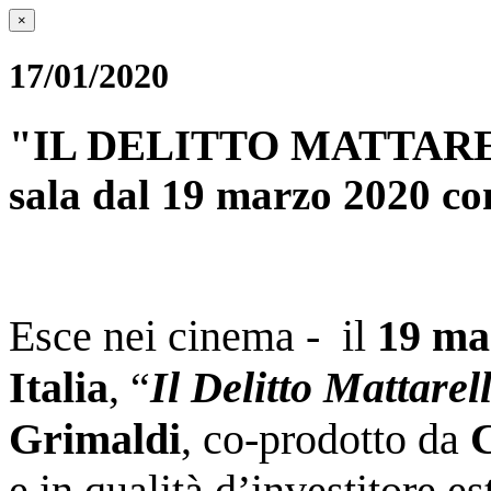
×
17/01/2020
"IL DELITTO MATTARELL
sala dal 19 marzo 2020 co
Esce nei cinema - il
19 ma
Italia
, “
Il Delitto Mattarel
Grimaldi
, co-prodotto da
C
e in qualità d’investitore e