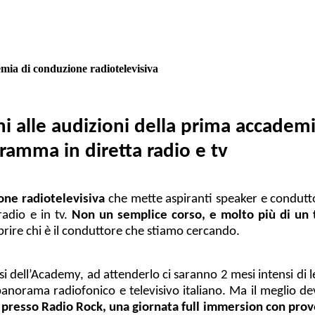
a di conduzione radiotelevisiva
ni alle audizioni della prima accadem
gramma in diretta radio e tv
one radiotelevisiva
che
mette aspiranti speaker e condutto
radio e in tv.
Non un semplice corso, e molto più di un t
prire chi è il conduttore che stiamo cercando.
orsi dell’Academy, ad attenderlo ci saranno 2 mesi intensi di
anorama radiofonico e televisivo italiano. Ma il meglio d
 presso Radio Rock, una giornata full immersion con prove