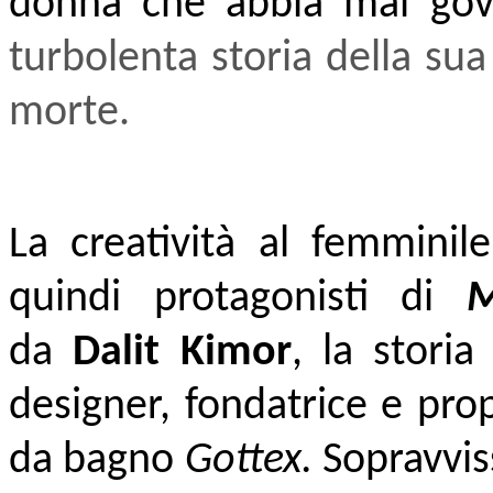
donna che abbia mai gove
turbolenta storia della sua 
morte.
La creatività al femmini
quindi protagonisti di
M
da
Dalit Kimor
, la stori
designer, fondatrice e pro
da bagno
Gottex.
Sopravviss