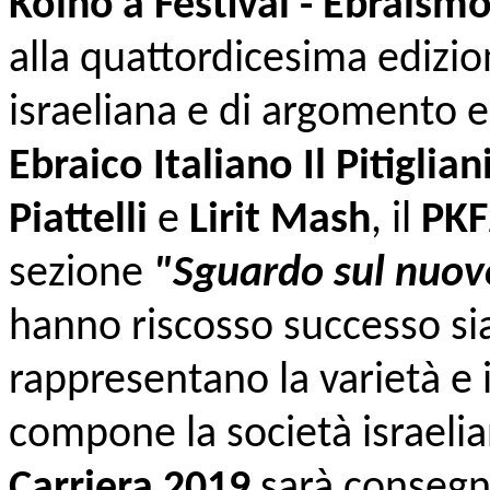
Kolno’a Festival - Ebraism
alla quattordicesima edizio
israeliana e di argomento 
Ebraico Italiano Il Pitiglian
Piattelli
e
Lirit Mash
, il
PK
sezione
"Sguardo sul nuov
hanno riscosso successo sia 
rappresentano la varietà e 
compone la società israelian
Carriera 2019
sarà consegna