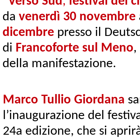
“
Verso Sud
,
festival del 
da
venerdì 30 novembre
dicembre
presso il
Deuts
di
Francoforte sul Meno
,
della manifestazione.
Marco Tullio Giordana
sa
l’inaugurazione del festiv
24a edizione, che si aprir