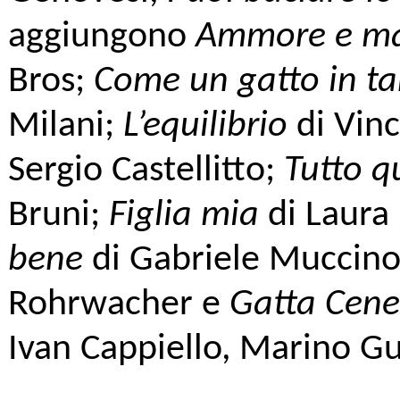
aggiungono
Ammore e ma
Bros;
Come un gatto in ta
Milani;
L’equilibrio
di Vin
Sergio Castellitto;
Tutto q
Bruni;
Figlia mia
di Laura
bene
di Gabriele Muccin
Rohrwacher e
Gatta Cene
Ivan Cappiello, Marino Gu