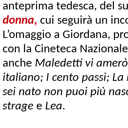
anteprima tedesca, del s
donna
,
cui seguirà un inco
L’omaggio a Giordana, pr
con la Cineteca Nazional
anche
Maledetti vi amerò;
italiano; I cento passi; 
sei nato non puoi più na
strage
e
Lea
.