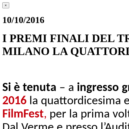
×
10/10/2016
I PREMI FINALI DEL T
MILANO LA QUATTORD
Si è tenuta
– a
ingresso g
2016
la quattordicesima 
FilmFest
,
per la prima vol
Dal Verme e presso l’Audi