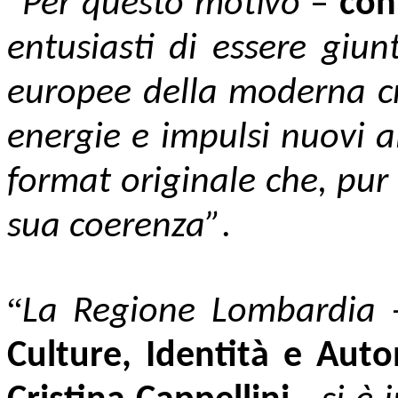
“
Per questo motivo
–
con
entusiasti di essere giun
europee della moderna cr
energie e impulsi nuovi al
format originale che, pu
sua coerenza”
.
“
La Regione Lombardia
Culture, Identità e Aut