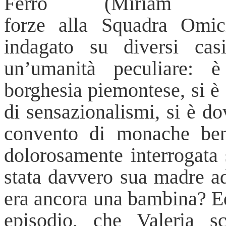
Ferro
(
Mir
i
a
f
o
r
z
e
a
lla
Squadr
a
Om
i
c
indagato su diversi cas
un’umanità peculiare: è
borghesia piemontese, si è
di sensazionalismi, si è do
convento di monache bene
dolorosamente interrogata 
stata davvero sua madre ad
era ancora una bambina? Ed 
episodio, che Valeria s