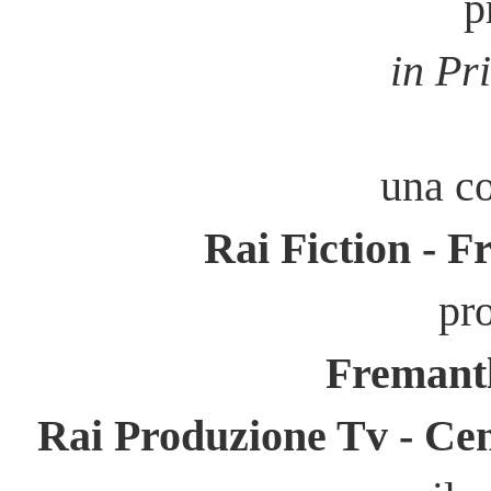
p
in Pr
una c
Rai Fiction - F
pr
Fremantl
Rai Produzione Tv - Cen