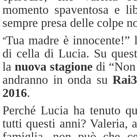
momento spaventosa e lib
sempre presa delle colpe n
“
Tua madre è innocente!” 
di cella di Lucia. Su quest
la
nuova stagione
di “Non 
andranno in onda su
Rai
2016
.
Perché Lucia ha tenuto que
tutti questi anni? Valeria, 
famiglia, non può che ce