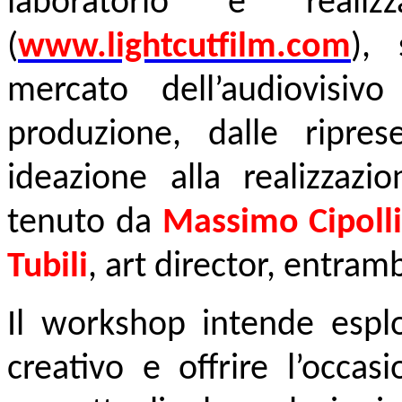
laboratorio è reali
(
www.lightcutfilm.com
),
mercato dell’audiovisi
produzione, dalle ripres
ideazione alla realizzazi
tenuto da
Massimo Cipoll
Tubili
, art director, entramb
Il workshop intende esplo
creativo e offrire l’occas