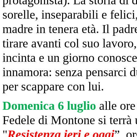
protagonista). La storia di
sorelle, inseparabili e felic
madre in tenera età. Il pad
tirare avanti col suo lavor
incinta e u
n giorno conosce 
innamora: senza pensarci du
per scappare con lui.
Domenica 6 luglio
alle ore
Fedele di Montone si terrà
"
Resistenza ieri e oggi
”,
or