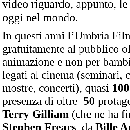
video riguardo, appunto, l
oggi nel mondo.
In questi anni l’Umbria Film
gratuitamente al pubblico o
animazione e non per bambi
legati al cinema (seminari, c
mostre, concerti), quasi
100
presenza di oltre
50
protago
Terry Gilliam
(che ne ha fi
Stephen Frears
, da
Bille A