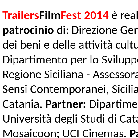
Trailers
Film
Fest 2014
è rea
patrocinio
di: Direzione Gen
dei beni e delle attività cult
Dipartimento per lo Svilup
Regione Siciliana - Assesso
Sensi Contemporanei, Sicil
Catania.
Partner:
Dipartimen
Università degli Studi di Ca
Mosaicoon; UCI Cinemas.
P