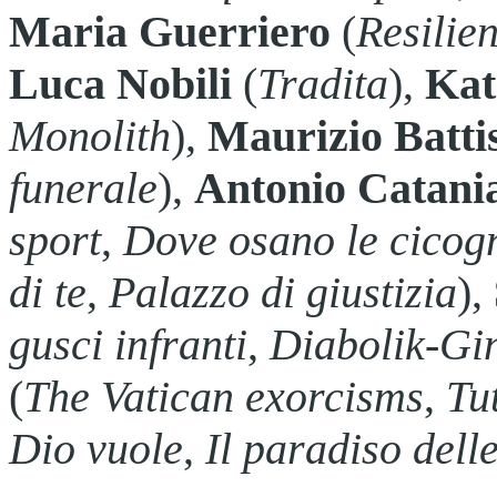
Maria Guerriero
(
Resilie
Luca Nobili
(
Tradita
),
Kat
Monolith
),
Maurizio Batti
funerale
),
Antonio Catani
sport
,
Dove osano le cicog
di te
,
Palazzo di giustizia
),
gusci infranti
,
Diabolik-Gin
(
The Vatican exorcisms
,
Tut
Dio vuole
,
Il paradiso dell