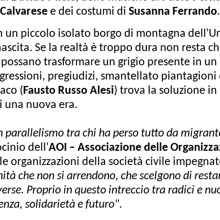
 Calvarese
e dei costumi di
Susanna Ferrando
.
 un piccolo isolato borgo di montagna dell'Umb
scita. Se la realtà è troppo dura non resta che
vi possano trasformare un grigio presente in un
ggressioni, pregiudizi, smantellato piantagioni
daco (
Fausto Russo Alesi
) trova la soluzione 
di una nuova era.
n parallelismo tra chi ha perso tutto da migrant
cinio dell'
AOI – Associazione delle Organizzaz
delle organizzazioni della società civile impeg
tà che non si arrendono, che scelgono di restare
rse. Proprio in questo intreccio tra radici e nuo
nza, solidarietà e futuro".