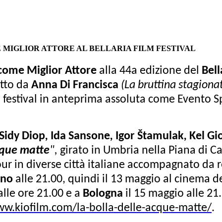
E MIGLIOR ATTORE AL BELLARIA FILM FESTIVAL
come Miglior Attore
alla 44a edizione del
Bell
tto da
Anna Di Francisca
(La bruttina stagion
festival i
n anteprima assoluta come Evento S
Sidy Diop
,
Ida Sansone
,
Igor Štamulak
,
Kel Gi
cque matte
",
girato in Umbria nella Piana di Ca
ur in diverse città italiane
accompagnato da reg
ano
alle 21.00, quindi il 13 maggio al cinema d
lle ore 21.00 e a
Bologna
il 15 maggio alle 2
ww.kiofilm.com/la-bolla-delle-acque-matte/
.