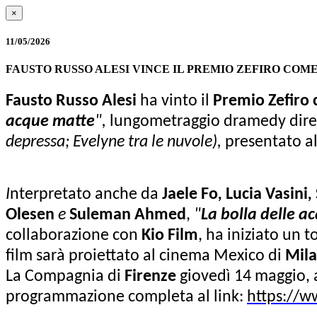
×
11/05/2026
FAUSTO RUSSO ALESI VINCE IL PREMIO ZEFIRO COM
Fausto Russo Alesi
ha vinto il
Premio Zefiro 
acque matte
",
lungometraggio dramedy dire
depressa; Evelyne tra le nuvole),
presentato al 
I
nterpretato anche da
Jaele Fo
,
Lucia Vasini
,
Olesen
e
Suleman Ahmed
,
"
La bolla delle a
collaborazione con
Kio Film
, ha iniziato
un
to
film sarà proiettato al cinema Mexico di
Mil
La Compagnia di
Firenze
giovedì 14 maggio, a
programmazione completa al link:
https://w