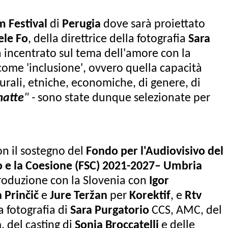
m Festival
di
Perugia
dove sarà proiettato
ele Fo
, della direttrice della fotografia
Sara
ia incentrato sul tema dell'amore con la
come 'inclusione', ovvero quella capacità
lturali, etniche, economiche, di genere, di
matte
" -
sono state dunque selezionate per
con il sostegno del
Fondo per l'Audiovisivo del
o e la Coesione (FSC) 2021-2027– Umbria
roduzione con la Slovenia con
Igor
a Prinčič
e
Jure Teržan
per
Korektif
, e
Rtv
la fotografia di
Sara Purgatorio
CCS, AMC, del
a
, del casting di
Sonia Broccatelli
e delle