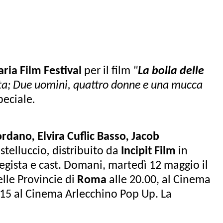
aria Film Festival
per il film
"
La bolla delle
ata; Due uomini, quattro donne e una mucca
peciale
.
ordano
,
Elvira Cuflic Basso
,
Jacob
stelluccio
,
distribuito da
Incipit Film
in
ista e cast. Domani, martedì 12 maggio il
elle Provincie di
Roma
alle 20.00, al Cinema
1.15 al Cinema Arlecchino Pop Up. La