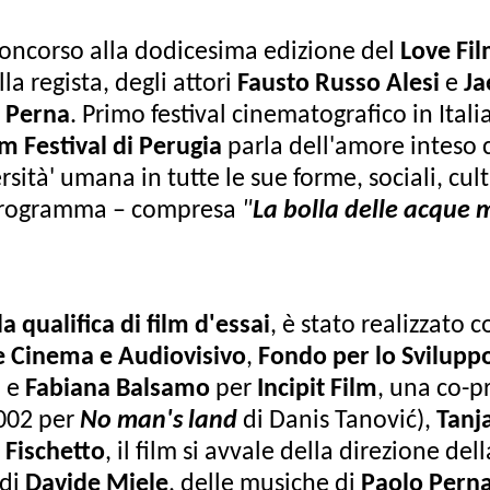
 concorso alla dodicesima edizione del
Love Fil
la regista, degli attori
Fausto Russo Alesi
e
Ja
 Perna
. Primo festival cinematografico in Ital
m Festival di Perugia
parla dell'amore inteso 
ersità' umana in tutte le sue forme, sociali, cu
n programma – compresa
"
La bolla delle acque 
 qualifica di film d'essai
, è stato realizzato 
e Cinema e Audiovisivo
,
Fondo per lo Svilupp
n
e
Fabiana Balsamo
per
Incipit Film
, una co-p
002 per
No man's land
di Danis Tanović),
Tanj
 Fischetto
, il film si avvale della direzione del
 di
Davide Miele
, delle musiche di
Paolo Pern