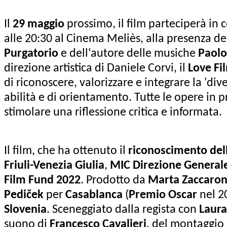
Il
29 maggio
prossimo, il film parteciperà in
alle 20:30 al Cinema Meliès, alla presenza del
Purgatorio
e dell'autore delle musiche
Paolo
direzione artistica di Daniele Corvi, il
Love Fil
di riconoscere, valorizzare e integrare la 'div
abilità e di orientamento. Tutte le opere i
stimolare una riflessione critica e informata.
Il film, che ha ottenuto il
riconoscimento della
Friuli-Venezia Giulia
,
MIC Direzione General
Film Fund 2022
. Prodotto da
Marta Zaccaro
Pediček
per
Casablanca
(
Premio Oscar
nel 2
Slovenia
. Sceneggiato dalla regista con
Laura
suono di
Francesco Cavalieri
, del montaggio