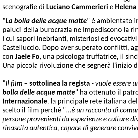
scenografie di
Luciano Cammerieri
e
Helena
"
La bolla delle acque matte
" è ambientato in
paludi della burocrazia ne impediscono la rina
i cui sapori inebrianti, misteriosi ed evocati
Castelluccio. Dopo aver superato conflitti, a
con
Jaele Fo
, una psicologa truffatrice, il sin
Una piccola rivoluzione che segnerà l'inizio 
"
Il film
–
sottolinea la regista
-
vuole essere u
bolla delle acque matte
" ha ottenuto il patro
Internazionale
, la principale rete italiana 
scelto il film perché "...
è un racconto di comuni
persone provenienti da esperienze e culture dive
rinascita autentica, capace di generare convive