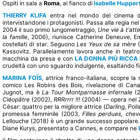
Ospiti in sala a
Roma
, al fianco di
Isabelle Huppert,
THIERRY KLIFA
entra nel mondo del cinema da
intervistandone i protagonisti. Passa alla regia n
2004 il suo primo lungometraggio,
Une vie à t'att
la famille
, 2006), riunisce Catherine Deneuve, Em
costellati di star. Seguono
Les Yeux de sa mère
(
Kassovitz. Parallelamente lavora anche in teatr
macchina da presa e con
LA DONNA PIÙ RICCA
crudeltà con uno sguardo indulgente, esaltando fig
MARINA FOÏS
, attrice franco-italiana, scopre l
comico Les Robins des Bois, rivelazione di Cana
Jugnot, ma è
La Tour Montparnasse infernale
(2
Cléopâtre
(2002),
RRRrrrr !!!
(2004) — opera nel 
César: quattro per la migliore attrice (
Darling, Poli
promessa femminile (2003,
Filles perdues, che
Lellouche (2018) è un grande successo popolare.
Diane Kurys, presentato a Cannes, e compare ne