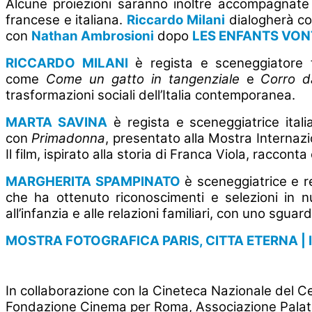
Alcune proiezioni saranno inoltre accompagnate dal
francese e italiana.
Riccardo Milani
dialogherà c
con
Nathan Ambrosioni
dopo
LES ENFANTS VON
RICCARDO MILANI
è regista e sceneggiatore 
come
Come un gatto in tangenziale
e
Corro d
trasformazioni sociali dell’Italia contemporanea.
MARTA SAVINA
è regista e sceneggiatrice itali
con
Primadonna
, presentato alla Mostra Internazi
Il film, ispirato alla storia di Franca Viola, raccon
MARGHERITA SPAMPINATO
è sceneggiatrice e reg
che ha ottenuto riconoscimenti e selezioni in nu
all’infanzia e alle relazioni familiari, con uno sguar
MOSTRA FOTOGRAFICA PARIS, CITTA ETERNA |
In collaborazione con la Cineteca Nazionale del C
Fondazione Cinema per Roma, Associazione Palatine