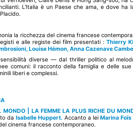
l Verhoeven, Claire Denis e Hong Sang-soo, ha cont
cilianti. L’Italia è un Paese che ama, e dove ha 
e Placido.
timonia la ricchezza del cinema francese contempor
egisti e alle registe dei film presentati :
Thierry K
Ambrosioni, Louise Hémon, Anna Cazenave Cambet,
ensibilità diverse — dal thriller politico al me
e comuni: il racconto della famiglia e delle sue 
minili liberi e complessi.
MA
L MONDO | LA FEMME LA PLUS RICHE DU MON
ato da
Isabelle Huppert.
Accanto a lei
Marina Foïs
ti del cinema francese contemporaneo.