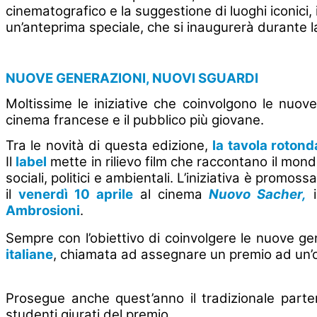
cinematografico e la suggestione di luoghi iconici, 
un’anteprima speciale, che si inaugurerà durante l
NUOVE GENERAZIONI, NUOVI SGUARDI
Moltissime le iniziative che coinvolgono le nuo
cinema francese e il pubblico più giovane.
Tra le novità di questa edizione,
la tavola roto
Il
label
mette in rilievo film che raccontano il mondo
sociali, politici e ambientali. L’iniziativa è promos
il
venerdì 10 aprile
al cinema
Nuovo Sacher,
i
Ambrosioni
.
Sempre con l’obiettivo di coinvolgere le nuove 
italiane
, chiamata ad assegnare un premio ad un’op
Prosegue anche quest’anno il tradizionale parten
studenti giurati del premio.