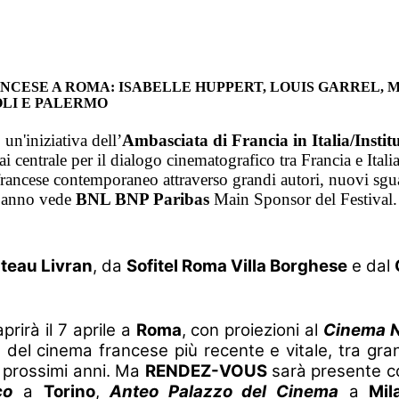
FRANCESE A ROMA: ISABELLE HUPPERT, LOUIS GARREL, 
OLI E PALERMO
,
un'iniziativa dell’
Ambasciata di Francia in Italia/Institu
 centrale per il dialogo cinematografico tra Francia e Italia
francese contemporaneo attraverso grandi autori, nuovi sguar
t’anno vede
BNL BNP Paribas
Main Sponsor del Festival
teau Livran
, da
Sofitel Roma Villa Borghese
e dal
aprirà il 7 aprile a
Roma
, con proiezioni al
Cinema 
one del cinema francese più recente e vitale, tra gr
i prossimi anni. Ma
RENDEZ-VOUS
sarà presente co
co
a
Torino
,
Anteo Palazzo del Cinema
a
Mil