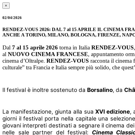
×
02/04/2026
RENDEZ-VOUS 2026: DAL 7 al 15 APRILE IL CINEMA 
ANCHE A TORINO, MILANO, BOLOGNA, FIRENZE, NAP
Dal
7 al 15 aprile 2026
torna in Italia
RENDEZ-VOUS
al
NUOVO
CINEMA FRANCESE
, appuntamento ormai
cinema d’Oltralpe.
RENDEZ-VOUS
racconta il cinema 
culturale” tra Francia e Italia sempre più solido, che ques
Il festival è inoltre sostenuto da
Borsalino
, da
Châ
La manifestazione, giunta alla sua
XVI edizione
, 
giorni il festival porta nella capitale una selezi
giovani interpreti destinati a segnare il cinema de
nelle sale partner del festival:
Cinema Classi