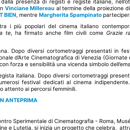
la presenza di registi e registe italiane, nell’ot
on
Vinciane Millereau
al termine della proiezione d
T BIEN
, mentre
Margherita Spampinato
parteciper
tra i più popolari del cinema italiano contemp
a te
, ha firmato anche film civili come
Grazie r
ana. Dopo diversi cortometraggi presentati in fest
onale d’Arte Cinematografica di Venezia (Giornate d
ta con forza e sensibilità una vicenda simbolo dell’em
ista italiana. Dopo diversi cortometraggi presentati
merosi festival dedicati al cinema indipendente. 
do attento ai percorsi femminili.
 IN ANTEPRIMA
entro Sperimentale di Cinematografia - Roma, Musé
 e Lutetia, si inizia un progetto che celebra, attr