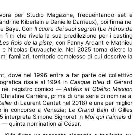
avora per Studio Magazine, frequentando set e
ndrine Kiberlain e Danielle Darrieux), poi firma nel
lie Baye. Con
Il cuore dei suoi segreti
(
Le Héros de
ilm che rivela la sua predilezione per i casting
Les Rois de la piste
, con Fanny Ardant e Mathieu
 e Nicolas Duvauchelle. Nel 2025 torna dietro la
i familiari, territorio complesso di cui descrive la
ent, dove nel 1996 entra a far parte del collettivo
grafica risale al 1994 in
Casque bleu
di Gérard
i nel registro comico —
Astérix et Obélix: Mission
 Christine Carrière, prima di una serie di nomine ai
telier
di Laurent Cantet nel 2018) e una per miglior
è in concorso a Venezia;
Le Grand Bain
di Gilles
5 interpreta Simone Signoret in
Moi qui t'aimais
di
a
— quinta nomination ai César.