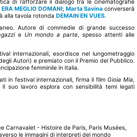
tica di rafforzare il dialogo tra le cinematografie
i
ERA MEGLIO DOMANI
;
Marta Savina
converserà
à alla tavola rotonda
DEMAIN EN VUES
.
oraneo. Autore di commedie di grande successo
agazzi
e
Un mondo a parte
, spesso attenti alle
ival internazionali, esordisce nel lungometraggio
egli Autori) e premiato con il Premio del Pubblico.
ancipazione femminile in Italia.
 in festival internazionali, firma il film
Gioia Mia
,
Il suo lavoro esplora con sensibilità temi legati
e Carnavalet - Histoire de Paris, Paris Musées,
averso le immagini di interpreti del mondo