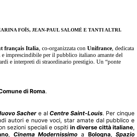
MARINA FOÏS, JEAN-PAUL SALOMÉ E TANTI ALTRI.
t français Italia
, co-organizzata con
Unifrance
,
dedicata
 e imprescindibile per il pubblico italiano amante del
di e interpreti di straordinario prestigio. Un “ponte
.
Comune di Roma
.
Nuovo Sacher
e al
Centre Saint-Louis
. Per cinque
andi autori e nuove voci, star amate dal pubblico e
n sezioni speciali e ospiti
in diverse città italiane
,
ano
,
Cinema Modernissimo
a
Bologna
,
Spazio