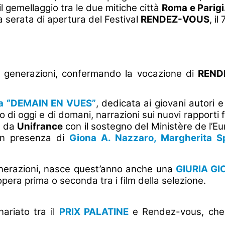
il gemellaggio tra le due mitiche città
Roma
e Parigi
a serata di apertura del Festival
RENDEZ-VOUS
, il
ve generazioni, confermando la vocazione di
REND
nda “DEMAIN EN VUES”
, dedicata ai giovani autori
 di oggi e di domani, narrazioni sui nuovi rapporti f
sa da
Unifrance
con il sostegno del Ministère de l’Eu
n presenza di
Giona A. Nazzaro, Margherita S
generazioni, nasce quest’anno anche una
GIURIA G
era prima o seconda tra i film della selezione.
ariato tra il
PRIX PALATINE
e Rendez-vous, che c