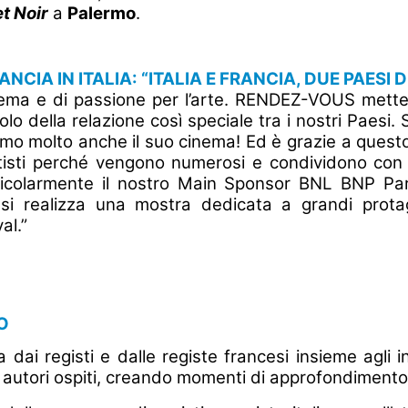
t Noir
a
Palermo
.
IA IN ITALIA: “ITALIA E FRANCIA, DUE PAESI D
nema e di passione per l’arte. RENDEZ-VOUS mette d
o della relazione così speciale tra i nostri Paesi.
 amo molto anche il suo cinema! Ed è grazie a questo
i artisti perché vengono numerosi e condividono con
particolarmente il nostro Main Sponsor BNL BNP Pa
si realizza una mostra dedicata a grandi protago
al.”
O
 dai registi e dalle registe francesi insieme agli i
i autori ospiti, creando momenti di approfondimento 