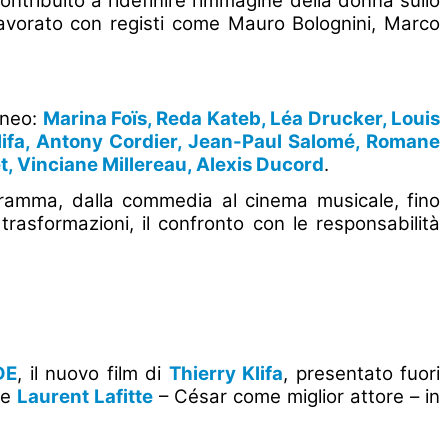
ribuito a ridefinire l’immagine della donna sullo
lavorato con registi come Mauro Bolognini, Marco
aneo:
Marina Foïs, Reda Kateb, Léa Drucker, Louis
lifa, Antony Cordier, Jean-Paul Salomé, Romane
 Vinciane Millereau, Alexis Ducord
.
lodramma, dalla commedia al cinema musicale, fino
trasformazioni, il confronto con le responsabilità
DE
, il nuovo film di
Thierry Klifa
, presentato fuori
e
Laurent Lafitte
– César come miglior attore – in