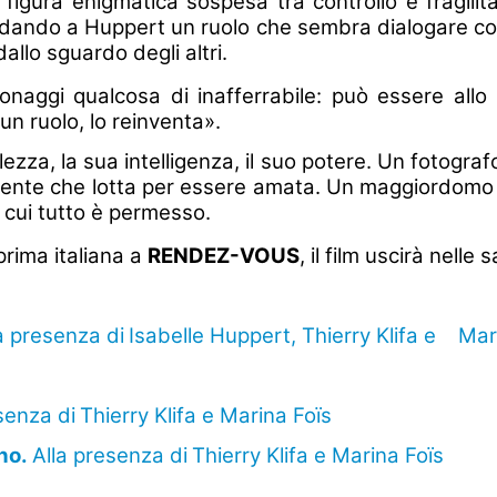
, figura enigmatica sospesa tra controllo e fragili
fidando a Huppert un ruolo che sembra dialogare con
llo sguardo degli altri.
onaggi qualcosa di inafferrabile: può essere allo
n ruolo, lo reinventa».
zza, la sua intelligenza, il suo potere. Un fotografo:
fidente che lotta per essere amata. Un maggiordomo v
 cui tutto è permesso.
prima italiana a
RENDEZ-VOUS
, il
film uscirà nelle sa
a presenza di
Isabelle Huppert, Thierry Klifa e Mar
senza di
Thierry Klifa e Marina Foïs
ano.
Alla presenza di
Thierry Klifa e Marina Foïs