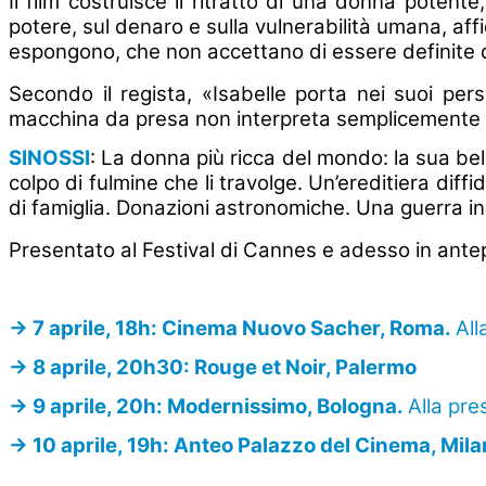
Il film costruisce il ritratto di una donna potente
potere, sul denaro e sulla vulnerabilità umana, af
espongono, che non accettano di essere definite da
Secondo il regista, «Isabelle porta nei suoi pers
macchina da presa non interpreta semplicemente u
SINOSSI
:
La donna più ricca del mondo: la sua belle
colpo di fulmine che li travolge. Un’ereditiera dif
di famiglia. Donazioni astronomiche. Una guerra in
Presentato al Festival di Cannes e adesso in ante
-> 7 aprile, 18h: Cinema Nuovo Sacher, Roma.
All
-> 8 aprile, 20h30: Rouge et Noir, Palermo
-> 9 aprile, 20h: Modernissimo, Bologna.
Alla pre
-> 10 aprile, 19h: Anteo Palazzo del Cinema, Mil