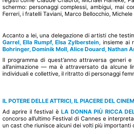
registi come Claude Chabrol, Michael Haneke, Pau
schermo: personaggi complessi, ambigui, mai con
Ferreri, i fratelli Taviani, Marco Bellocchio, Michel
Accanto a lei, una delegazione di artisti che tes
Garrel, Ella Rumpf, Elsa Zylberstein,
insieme ai r
Bohringer, Dominik Moll, Alice Douard, Nathan 
Il programma di quest’anno attraversa generi e s
all’animazione — ma è attraversato da alcune line
individuali e collettive, il ritratto di personaggi fem
IL POTERE DELLE ATTRICI, IL PIACERE DEL CINE
Ad aprire il festival è
LA DONNA PIÙ RICCA DE
concorso all’ultimo Festival di Cannes e interpret
un cast che riunisce alcuni dei volti più importan