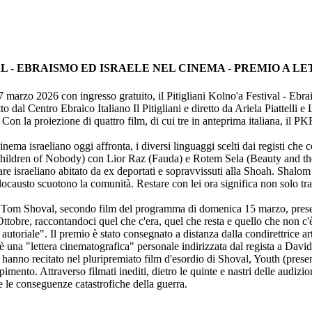
VAL - EBRAISMO ED ISRAELE NEL CINEMA - PREMIO A LE
17 marzo 2026 con ingresso gratuito, il Pitigliani Kolno'a Festival - Ebr
to dal Centro Ebraico Italiano Il Pitigliani e diretto da Ariela Piattell
on la proiezione di quattro film, di cui tre in anteprima italiana, il PKF
nema israeliano oggi affronta, i diversi linguaggi scelti dai registi che c
hildren of Nobody) con Lior Raz (Fauda) e Rotem Sela (Beauty and the
lare israeliano abitato da ex deportati e sopravvissuti alla Shoah. Shalo
austo scuotono la comunità. Restare con lei ora significa non solo tradi
 Tom Shoval, secondo film del programma di domenica 15 marzo, present
tobre, raccontandoci quel che c'era, quel che resta e quello che non c'è 
toriale". Il premio è stato consegnato a distanza dalla condirettrice arti
lm è una "lettera cinematografica" personale indirizzata dal regista a Davi
 hanno recitato nel pluripremiato film d'esordio di Shoval, Youth (present
imento. Attraverso filmati inediti, dietro le quinte e nastri delle audiz
 e le conseguenze catastrofiche della guerra.