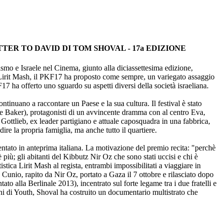
TTER TO DAVID DI TOM SHOVAL - 17a EDIZIONE
aismo e Israele nel Cinema, giunto alla diciassettesima edizione,
i e Lirit Mash, il PKF17 ha proposto come sempre, un variegato assaggio
17 ha offerto uno sguardo su aspetti diversi della società israeliana.
ontinuano a raccontare un Paese e la sua cultura. Il festival è stato
 Baker), protagonisti di un avvincente dramma con al centro Eva,
m Gottlieb, ex leader partigiano e attuale caposquadra in una fabbrica,
re la propria famiglia, ma anche tutto il quartiere.
ato in anteprima italiana. La motivazione del premio recita: "perchè
più; gli abitanti del Kibbutz Nir Oz che sono stati uccisi e chi è
stica Lirit Mash al regista, entrambi impossibilitati a viaggiare in
d Cunio, rapito da Nir Oz, portato a Gaza il 7 ottobre e rilasciato dopo
ato alla Berlinale 2013), incentrato sul forte legame tra i due fratelli e
ioni di Youth, Shoval ha costruito un documentario multistrato che