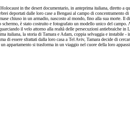
- Holocaust in the desert documentario, in anteprima italiana, diretto a
a ebrei deportati dalle loro case a Bengasi al campo di concentramento di
imase chiuso in un armadio, nascosto al mondo, fino alla sua morte. Il dia
llo schermo, è stato costruito e fotografato un modello unico del campo.
quarciando il velo attorno alla realtà delle persecuzioni antiebraiche in Li
ima italiana, la storia di Tamara e Adam, coppia selvaggia e instabile -
ma di essere sfrattati dalla loro casa a Tel Aviv, Tamara decide di cerc
a di un appartamento si trasforma in un viaggio nel cuore della loro appa