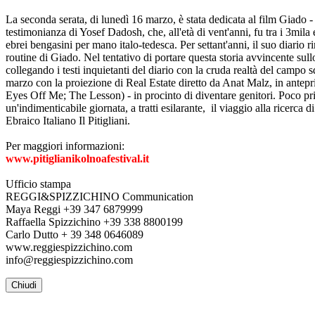
La seconda serata, di lunedì 16 marzo, è stata dedicata al film Giado 
testimonianza di Yosef Dadosh, che, all'età di vent'anni, fu tra i 3mil
ebrei bengasini per mano italo-tedesca. Per settant'anni, il suo diario r
routine di Giado. Nel tentativo di portare questa storia avvincente su
collegando i testi inquietanti del diario con la cruda realtà del campo s
marzo con la proiezione di Real Estate diretto da Anat Malz, in antepr
Eyes Off Me; The Lesson) - in procinto di diventare genitori. Poco pri
un'indimenticabile giornata, a tratti esilarante, il viaggio alla ricerc
Ebraico Italiano Il Pitigliani.
Per maggiori informazioni:
www.pitiglianikolnoafestival.it
Ufficio stampa
REGGI&SPIZZICHINO Communication
Maya Reggi +39 347 6879999
Raffaella Spizzichino +39 338 8800199
Carlo Dutto + 39 348 0646089
www.reggiespizzichino.com
info@reggiespizzichino.com
Chiudi