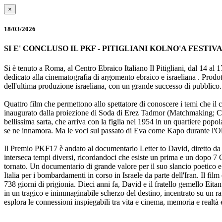
×
18/03/2026
SI E' CONCLUSO IL PKF - PITIGLIANI KOLNO'A FESTI
Si è tenuto a Roma, al Centro Ebraico Italiano Il Pitigliani, dal 14 al 
dedicato alla cinematografia di argomento ebraico e israeliana . Prodot
dell'ultima produzione israeliana, con un grande successo di pubblico. C
Quattro film che permettono allo spettatore di conoscere i temi che il ci
inaugurato dalla proiezione di Soda di Erez Tadmor (Matchmaking; C
bellissima sarta, che arriva con la figlia nel 1954 in un quartiere popo
se ne innamora. Ma le voci sul passato di Eva come Kapo durante l'Oloc
Il Premio PKF17 è andato al documentario Letter to David, diretto da
interseca tempi diversi, ricordandoci che esiste un prima e un dopo 7 Ot
tornato. Un documentario di grande valore per il suo slancio poetico e au
Italia per i bombardamenti in corso in Israele da parte dell'Iran. Il fi
738 giorni di prigionia. Dieci anni fa, David e il fratello gemello Eitan
in un tragico e inimmaginabile scherzo del destino, incentrato su un rap
esplora le connessioni inspiegabili tra vita e cinema, memoria e realtà