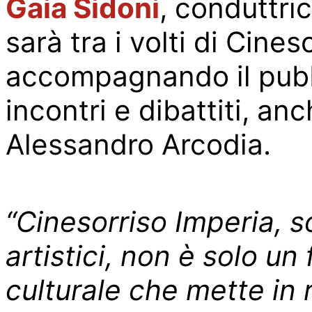
Gaia Sidoni
, conduttri
sar
à
tra i volti di Cines
accompagnando il pubb
incontri e dibattiti, a
Alessandro Arcodia.
“Cinesorriso Imperia
,
s
artistici
,
non è solo un 
culturale che mette in