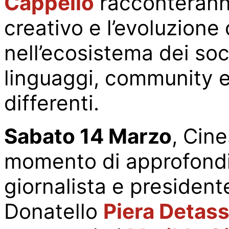
Cappello
racconteranno
creativo e l
’
evoluzione 
nell
’
ecosistema dei soc
linguaggi, community 
differenti.
Sabato
14 Marzo
, Cin
momento di approfondi
giornalista e president
Donatello
Piera Detass