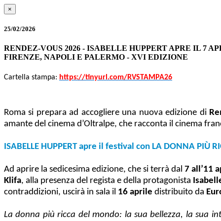
×
25/02/2026
RENDEZ-VOUS 2026 - ISABELLE HUPPERT APRE IL 7 A
FIRENZE, NAPOLI E PALERMO - XVI EDIZIONE
Cartella stampa:
https://tinyurl.com/RVSTAMPA26
Roma si prepara ad accogliere una nuova edizione di
Re
amante del cinema d’Oltralpe, che racconta il cinema fran
ISABELLE HUPPERT apre il festival con LA DONNA PIÙ
Ad aprire la sedicesima edizione, che si terrà dal
7 all’11
a
Klifa
, alla presenza del regista e della protagonista
Isabel
contraddizioni, uscirà in sala il
16 aprile
distribuito da
Eur
La donna più ricca del mondo: la sua bellezza, la sua inte