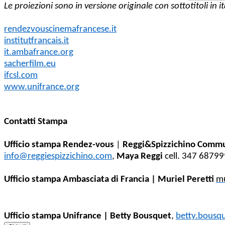
Le proiezioni sono in versione originale con sottotitoli in i
rendezvouscinemafrancese.it
institutfrancais.it
it.ambafrance.org
sacherfilm.eu
ifcsl.com
www.unifrance.org
Contatti Stampa
Ufficio stampa Rendez-vous
|
Reggi&Spizzichino Commu
info@reggiespizzichino.com
,
Maya Reggi
cell. 347 6879
Ufficio stampa Ambasciata di Francia | Muriel Peretti
mu
Ufficio stampa Unifrance | Betty Bousquet
,
betty.bousq