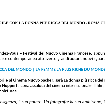
PRILE CON LA DONNA PIU' RICCA DEL MONDO - ROMA C
ndez-Vous – Festival del Nuovo Cinema Francese
, appun
cese contemporaneo attraverso grandi autori, nuovi sguardi e
 RICCA DEL MONDO | LA FEMME LA PLUS RICHE DU MONDE 
prile
al
Cinema Nuovo Sacher
, sarà
La donna più ricca de
le Huppert
, icona assoluta del cinema internazionale. Il fil
opictures
.
lligenza, il suo potere. Un fotografo: la sua ambizione, la 