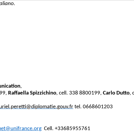
taliano.
nication
,
999,
Raffaella Spizzichino
, cell. 338
8800199,
Carlo Dutto
,
riel.peretti@diplomatie.gouv.fr
tel. 0668601203
uet@unifrance.org
Cell.
+33685955761