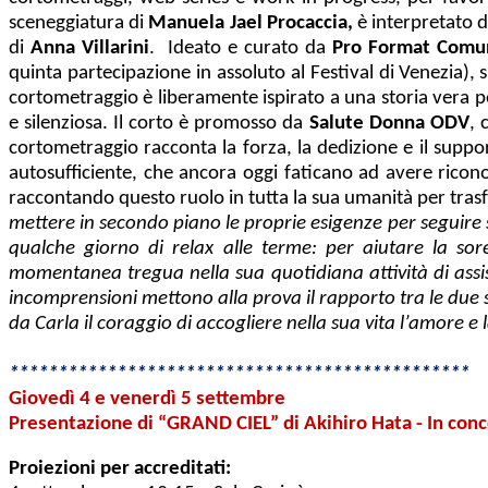
sceneggiatura di
Manuela Jael
Procaccia,
è interpretato 
di
Anna Villarini
. Ideato e curato da
Pro Format Comu
quinta partecipazione in assoluto al Festival di Venezia), 
cortometraggio è liberamente ispirato a una storia vera p
e silenziosa. Il corto è promosso da
Salute Donna ODV
, 
cortometraggio racconta la forza, la dedizione e il suppor
autosufficiente, che ancora oggi faticano ad avere riconosc
raccontando questo ruolo in tutta la sua umanità per tras
mettere in secondo piano le proprie esigenze per seguire 
qualche giorno di relax alle terme: per aiutare la so
momentanea tregua nella sua quotidiana attività di assi
incomprensioni mettono alla prova il rapporto tra le due so
da Carla il coraggio di accogliere nella sua vita l’amore e 
***********************************************
Giovedì 4 e venerdì 5 settembre
Presentazione di “GRAND CIEL” di Akihiro Hata - In con
Proiezioni per accreditati: