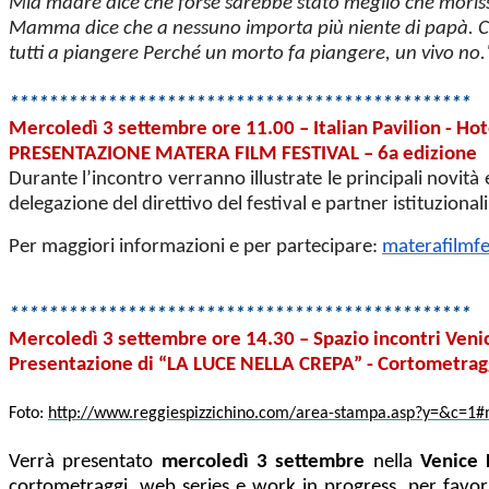
Mia madre dice che forse sarebbe stato meglio che morisse
Mamma dice che a nessuno importa più niente di papà. Che
tutti a piangere Perché un morto fa piangere, un vivo no.
***********************************************
Mercoledì 3 settembre ore 11.00 – Italian Pavilion - Hot
PRESENTAZIONE MATERA FILM FESTIVAL – 6a edizione
Durante l’incontro verranno illustrate le principali novità e
delegazione del direttivo del festival e partner istituzionali
Per maggiori informazioni e per partecipare:
materafilmf
***********************************************
Mercoledì 3 settembre ore 14.30 – Spazio incontri Venic
Presentazione di “LA LUCE NELLA CREPA” - Cortometraggi
Foto:
http://www.reggiespizzichino.com/area-stampa.asp?y=&c=1
Verrà presentato
mercoledì 3 settembre
nella
Venice 
cortometraggi, web series e work in progress, per favori