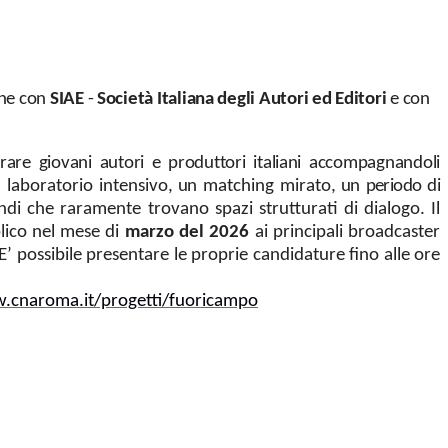
one con
SIAE
-
Società Italiana degli Autori ed Editori
e con
ntrare giovani autori e produttori italiani accompagnandoli
n
laboratorio intensivo
,
un
matching
mirato
, un periodo di
ndi che raramente trovano spazi strutturati di dialogo. Il
blico nel mese di
marzo del 2026
ai principali broadcaster
 E’ possibile presentare le proprie candidature fino alle ore
.cnaroma.it/progetti/fuoricampo