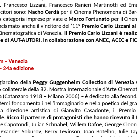
i, Francesco Lizzani, Francesco Ranieri Martinotti ed E
ncitori sono:
Nacho Cerdá
per il Cinema Phenomena di Barc
ia categoria imprese private e
Marco Fortunato
per il Cine
oclamato anche il vincitore dell’11°
Premio Carlo Lizzani al
 Cinematografica di Venezia.
Il Premio Carlo Lizzani è real
 e di AUT-AUTORI, in collaborazione con ANEC, ACEC e FI
m – Venezia
24a edizione
giardino della
Peggy Guggenheim Collection
di Venezia
s
o collaterale della 82. Mostra Internazionale d’Arte Cinemat
a
(Catanzaro 1918 – Milano 2006) – è dedicato alla feconda r
emi fondamentali nell’immaginario e nella poetica del gran
la direzione artistica di Gianvito Casadonte, il Premi
le.
Ricco il parterre di protagonisti che hanno ricevuto
pe Capotondi, Julian Schnabel, Willem Dafoe, George Cloon
exander Sokurov, Berry Levinson, Joao Botelho, Julie Tay