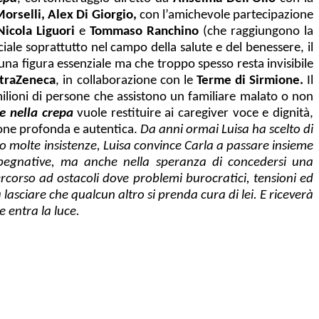
orselli, Alex Di Giorgio,
con l’amichevole partecipazione
Nicola Liguori
e
Tommaso Ranchino
(che raggiungono la
ciale soprattutto nel campo della salute e del benessere, il
 una figura essenziale ma che troppo spesso resta invisibile
traZeneca
, in collaborazione con le
Terme di Sirmione.
Il
 milioni di persone che assistono un familiare malato o non
e nella crepa
vuole restituire ai caregiver voce e dignità,
ione profonda e autentica.
Da anni ormai Luisa ha scelto di
o molte insistenze, Luisa convince Carla a passare insieme
impegnative, ma anche nella speranza di concedersi una
corso ad ostacoli dove problemi burocratici, tensioni ed
lasciare che qualcun altro si prenda cura di lei. E riceverà
e entra la luce.