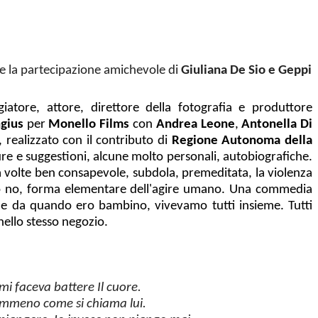
e la partecipazione amichevole di
Giuliana De Sio e Geppi
iatore, attore, direttore della fotografia e produttore
gius
per
Monello Films
con
Andrea Leone
,
Antonella Di
lm, realizzato con il contributo di
Regione Autonoma della
ure e suggestioni, alcune molto personali, autobiografiche.
, a volte ben consapevole, subdola, premeditata, la violenza
ccia o no, forma elementare dell'agire umano. Una commedia
e da quando ero bambino, vivevamo tutti insieme. Tutti
nello stesso negozio.
a mi faceva battere Il cuore.
nemmeno come si chiama lui.