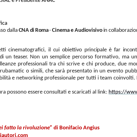
a SIAE e Presidente ANAC
fica
so
dalla
CNA di Roma
-
Cinema
e
Audiovisivo
in collaborazi
ti cinematografici,
il cui obiettivo principale è far inco
di un teaser.
Non un semplice percorso formativo, ma u
lleanze professionali tra chi scrive e chi produce, due mo
, rubamatic o simili, che sarà presentato in un evento pub
ibilità e networking professionale per tutti i team coinvolti.
a possono essere consultati e scaricati al link:
https://www
i fatto la rivoluzione”
di Bonifacio Angius
iautori.com