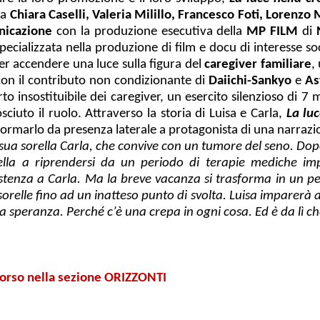
da
Chiara Caselli,
Valeria Milillo, Francesco Foti, Lorenzo
M
nicazione
con la produzione esecutiva della
MP FILM
di
specializzata nella produzione di film e docu di interesse so
er accendere una luce sulla figura del
caregiver familiare
,
con il contributo non condizionante di
Daiichi-Sankyo
e
As
to insostituibile dei caregiver, un esercito silenzioso di 7
iuto il ruolo. Attraverso la storia di Luisa e Carla,
La luc
formarlo da presenza laterale a protagonista di una narraz
sua sorella Carla, che convive con un tumore del seno. Dop
rella a riprendersi da un periodo di terapie mediche 
stenza a Carla. Ma la breve vacanza si trasforma in un per
relle fino ad un inatteso punto di svolta. Luisa imparerà a 
la speranza. Perché c’è una crepa in ogni cosa. Ed è da lì ch
corso nella sezione ORIZZONTI