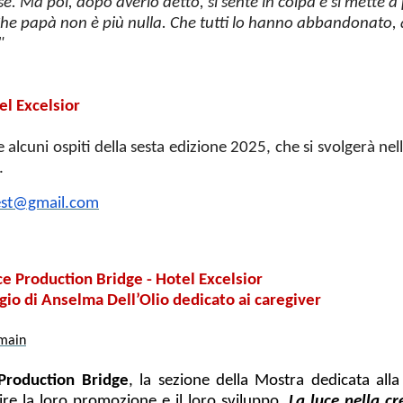
. Ma poi, dopo averlo detto, si sente in colpa e si mette a
 papà non è più nulla. Che tutti lo hanno abbandonato, a l
"
el Excelsior
 alcuni ospiti della sesta edizione 2025, che si svolgerà nell
.
est@gmail.com
e Production Bridge - Hotel Excelsior
o di Anselma Dell’Olio dedicato ai caregiver
#main
Production Bridge
, la sezione della Mostra dedicata alla
re la loro promozione e il loro sviluppo,
La luce nella
cr