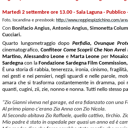
Martedì 2 settembre ore 13.00 - Sala Laguna - Pubblico – 
Foto, locandina e pressbook:
http://www.reggiespizzichino.com/a
Con
Bonifacio Angius, Antonio Angius, Simonetta Colu
Cucciari.
Quarto lungometraggio dopo
Perfidia
,
Ovunque Prot
cinematografico,
Confiteor
Come Scoprii Che Non Avrei 
Martino, Alessandro
Leone
e
Marta Leone
per
Mosaic
Sardegna
con la
Fondazione Sardegna Film Commission, 
È una storia di rabbia, tenerezza, ironia, cinismo, fragili
nei gesti e nei pensieri, negli sguardi e nelle parole, m
amara che si trasforma costantemente in dramma, poi r
quanti, cugini, zii, zie, nonno e nonna. Tutti nello stesso
“Zio Gianni viveva nel garage, ed era fidanzato con una F
Al primo piano c'erano Zia Anna con Zio Nicola.
Al Secondo abitava Zio Raffaele, quello cattivo, tirchio. Zio 
Mio padre è stato in ospedale per quasi un anno ed è cam