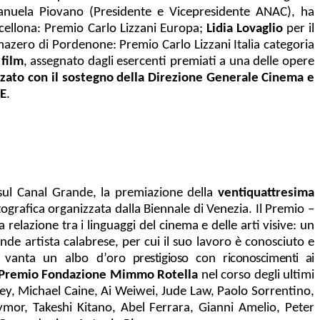
manuela Piovano (Presidente e Vicepresidente ANAC), ha
ellona: Premio Carlo Lizzani Europa;
Lidia Lovaglio
per il
mazero di Pordenone: Premio Carlo Lizzani Italia categoria
 film
, assegnato dagli esercenti premiati a una delle opere
izzato con il sostegno della Direzione Generale Cinema e
CE
.
ul Canal Grande, la premiazione della
ventiquattresima
ografica organizzata dalla Biennale di Venezia. Il Premio –
elazione tra i linguaggi del cinema e delle arti visive: un
de artista calabrese, per cui il suo lavoro è conosciuto e
o vanta un albo
d’oro
prestigioso
con
riconoscimenti ai
 il Premio Fondazione Mimmo Rotella
nel corso degli ultimi
ey, Michael Caine, Ai Weiwei, Jude Law, Paolo Sorrentino,
mor, Takeshi Kitano, Abel Ferrara, Gianni Amelio, Peter