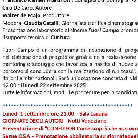
Francesco Ranieri Martinotti
, Consigliere di Sorveglianz
Ciro De Caro
, Autore
Walter de Majo
, Produttore
Modera:
Claudia Catalli
, Giornalista e critica cinematogra
Presentazione laboratorio di cinema
Fuori Campo
promos
il supporto tecnico di
Cuntura
.
Fuori Campo è un programma di incubazione di proget
nell’elaborazione di progetti originali e nella realizzazione 
mentoring e tutoraggio
che
favorisca
la
nascita
di
nuove
a
percorso si concluderà con la realizzazione di n.1 teaser
italiani e internazionali. Sarà un’occasione concreta di vis
12.00 di
lunedì 22 settembre 2025
.
Tutte le informazioni, moduli e procedure per la candidatur
***********************************************
Lunedì 1 settembre ore 21.00 – Sala Laguna
GIORNATE DEGLI AUTORI - Notti Veneziane
Presentazione di “CONFITEOR
Come scoprii che non avre
Segue Q&A – Prenotazione obbligatoria su giornatedegl