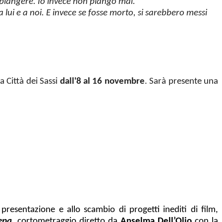
 piangere. Io invece non piango mai.
ui e a noi. E invece se fosse morto, si sarebbero messi
a Città dei Sassi
dall'8 al 16 novembre
. Sarà presente una
 presentazione e allo scambio di progetti inediti di film,
epa
, cortometraggio diretto da
Anselma Dell’Olio
con la