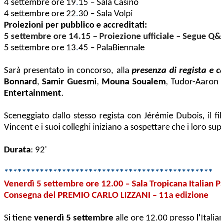
4 settembre ore 19
.
15 – Sala Casinò
4 settembre ore 22
.
30 – Sala Volpi
Proiezioni per pubblico e accreditati:
5 settembre ore 14.15 – Proiezione ufficiale – Segue Q
5 settembre ore 13
.
45 – PalaBiennale
Sarà presentato in concorso, alla
presenza di regista e c
Bonnard
,
Samir Guesmi
,
Mouna Soualem
, Tudor-Aaron
Entertainment
.
Sceneggiato dallo stesso regista con Jérémie Dubois, il 
Vincent e i suoi colleghi iniziano a sospettare che i loro 
Durata
: 92'
***********************************************
Venerdì 5 settembre ore 12.00 – Sala Tropicana Italian P
Consegna del PREMIO CARLO LIZZANI – 11a edizione
Si tiene
venerdì 5 settembre
alle ore 12.00 presso l’Itali