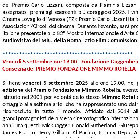
del Premio Carlo Lizzani, composta da Flaminia Lizzan
assegnato i premi agli esercenti più coraggiosi 2025. I vi
Cinema Lovaglio di Venosa (PZ): Premio Carlo Lizzani Ital
Associazioni/Circoli del cinema. Durante l’evento, sarà pr
italiane presentate alla 82° Mostra Internazionale d’Arte
Audiovisivo del MiC, della Roma Lazio Film Commission
***********************************************
Venerdì 5 settembre ore 19.00 - Fondazione Guggenhei
Consegna del PREMIO FONDAZIONE MIMMO ROTELLA – 
Si tiene
venerdì 5 settembre 2025
alle ore 19.00, nel 
edizione
del
Premio Fondazione Mimmo Rotella
, event
istituito nel 2001 per volontà dello stesso
Mimmo Rotell
omaggio alla settima arte, che ha rappresentato uno dei t
riconosciuto in tutto il mondo. Affidato dal 2014 al
grandi
protagonisti
della scena cinematografica internaziona
anni. Tra questi: Mick Jagger, Donald Sutherland, Giusep
James Franco, Terry Gilliam, Al Pacino, Johnny Depp, Al