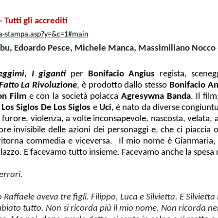
Tutti gli accrediti
rea-stampa.asp?y=&c=1#main
mbu, Edoardo Pesce, Michele Manca, Massimiliano Nocco
eggimi
,
I giganti
per
Bonifacio Angius
regista, scenegg
Fatto La Rivoluzione
, è prodotto dallo stesso
Bonifacio An
on Film
e con la società polacca
Agresywna Banda
. Il fi
Los Siglos De Los Siglos
e
Uci
, è nato da diverse congiunt
tà, furore, violenza, a volte inconsapevole, nascosta, velata
otore invisibile delle azioni dei personaggi e, che ci pia
itorna commedia e viceversa. Il mio nome è Gianmaria, 
 palazzo. E facevamo tutto insieme. Facevamo anche la spesa 
errari.
Raffaele aveva tre figli. Filippo, Luca e Silvietta. E Silviett
biato tutto. Non si ricorda più il mio nome. Non ricorda 