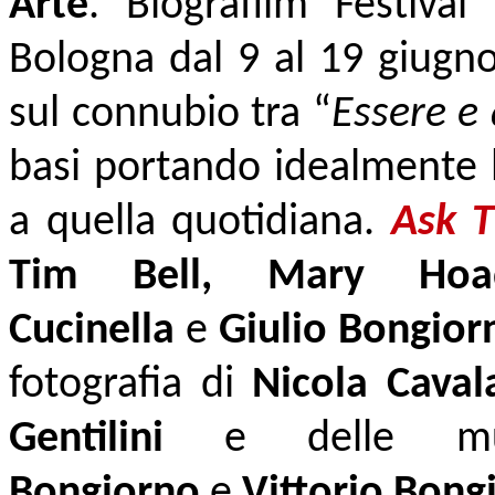
Arte
.
Biografilm Festival
Bologna dal 9 al 19 giugno
sul connubio tra “
Essere e
basi portando idealmente l
a quella quotidiana.
Ask 
Tim Bell, Mary Hoad
Cucinella
e
Giulio Bongior
fotografia di
Nicola Caval
Gentilini
e delle mus
Bongiorno
e
Vittorio Bong