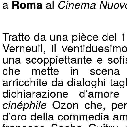
a
al
Roma
C
inema Nuov
Tratto da una pièce del 
Verneuil, il ventiduesi
una scoppiettante e sof
che mette in scena s
arricchite da dialoghi tag
dichiarazione d’amore
Ozon che, per 
cin
é
phile
d’oro della commedia am
francese Sacha Guitry, r