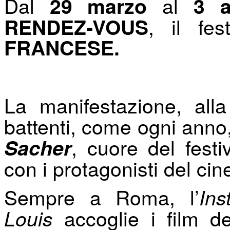
Dal
al
29 marzo
3 a
,
il fe
RENDEZ-VOUS
FRANCESE
.
La manifestazione, al
battenti, come ogni anno
, cuore del festi
Sacher
con i protagonisti del ci
Sempre a Roma, l’
Ins
accoglie i film des
Louis