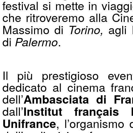
festival si mette in viag
che ritroveremo alla Cin
Massimo di
agli 
Torino,
di
.
Palermo
Il più prestigioso even
dedicato al cinema fra
dell’
Ambasciata di Fran
dall’
Institut français I
, l’organismo
Uni
f
rance