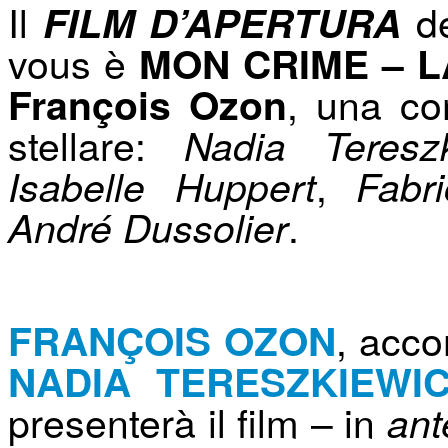
Il
de
FILM D’APERTURA
vous è
MON CRIME –
L
, una co
François Ozon
stellare:
Nadia Teresz
,
Isabelle Huppert
Fabr
.
André Dussolier
,
acco
FRANÇOIS OZON
NADIA TERESZKIEW
presenterà il film – in
ant