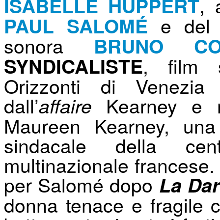
, 
ISABELLE HUPPERT
e del c
PAUL SALOMÉ
sonora
BRUNO CO
, film 
SYNDICALISTE
Orizzonti di Venezia
dall’
Kearney e ra
affaire
Maureen Kearney, una b
sindacale della ce
multinazionale francese. 
per Salomé dopo
La Da
donna tenace e fragile c