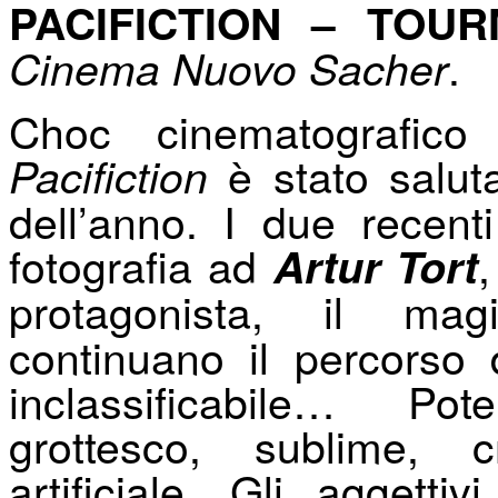
PACIFICTION – TOU
.
Cinema Nuovo Sacher
Choc cinematografico 
è stato saluta
Pacifiction
dell’anno. I due recent
fotografia ad
,
Artur Tort
protagonista, il mag
continuano il percorso 
inclassificabile… Po
grottesco, sublime, cr
artificiale. Gli aggett