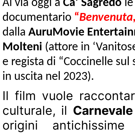
Al via
oggi a
Ca’ Sagredo
le
documentario
“
B
envenuta,
dalla
AuruMovie Entertai
Molteni
(attore in ‘Vanitose
e regista di “Coccinelle sul 
in uscita nel 2023).
Il film vuole raccontar
culturale, il
Carnevale
origini antichissim