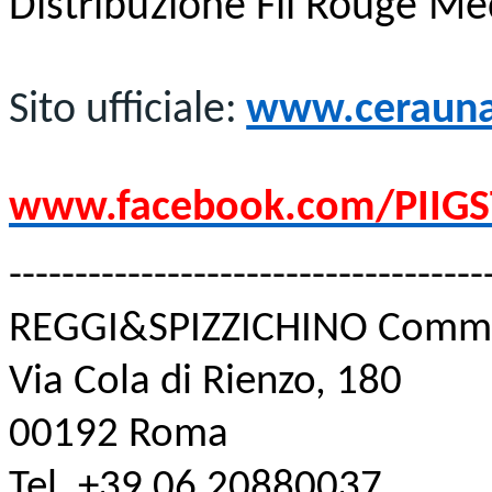
Distribuzione Fil Rouge Me
Sito
ufficiale:
www.ceraunav
www.facebook.com/PIIG
------------------------------
------
REGGI&SPIZZICHINO Commu
Via Cola di Rienzo, 180
00192 Roma
Tel. +39 06 20880037