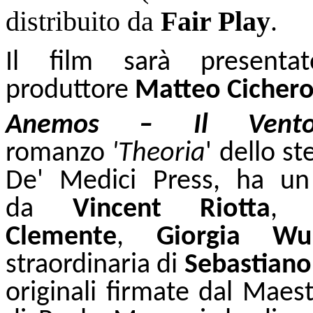
distribuito da
Fair Play
.
Il film sarà presenta
produttore
Matteo Cicher
Anemos – Il Vent
romanzo
'Theoria
' dello s
De' Medici Press, ha un
da
Vincent Riotta
Clemente
,
Giorgia Wur
straordinaria di
Sebastian
originali firmate dal Maes