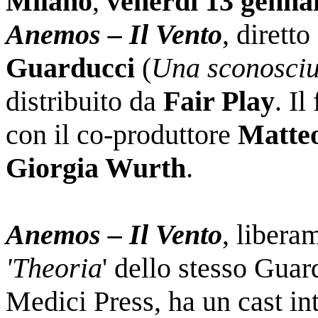
Milano
,
venerdì 13 genna
Anemos – Il Vento
, dirett
Guarducci
(
Una sconosciu
distribuito da
Fair Play
. Il
con il co-produttore
Matte
Giorgia Wurth
.
Anemos – Il Vento
, libera
'Theoria
' dello stesso Guar
Medici Press, ha un cast i