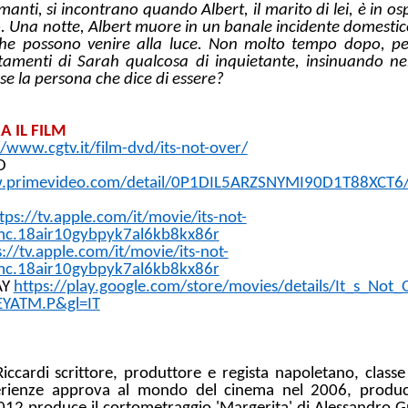
nti, si incontrano quando Albert, il marito di lei, è in osp
. Una notte, Albert muore in un banale incidente domestico 
che possono venire alla luce. Non molto tempo dopo, p
amenti di Sarah qualcosa di inquietante, insinuando ne
sse la persona che dice di essere?
 IL FILM
//www.cgtv.it/film-dvd/its-not-over/
O
w.primevideo.com/detail/0P1DIL5ARZSNYMI90D1T88XCT6/
tps://tv.apple.com/it/movie/its-not-
mc.18air10gybpyk7al6kb8kx86r
s://tv.apple.com/it/movie/its-not-
mc.18air10gybpyk7al6kb8kx86r
AY
https://play.google.com/store/movies/details/It_s_Not_
YATM.P&gl=IT
iccardi scrittore, produttore e regista napoletano, clas
erienze approva al mondo del cinema nel 2006, produc