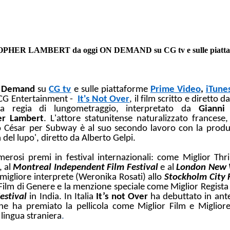
AMBERT da oggi ON DEMAND su CG tv e sulle piattaforme Pr
 Demand
su
CG tv
e sulle piattaforme
Prime Video
,
iTune
a CG Entertainment -
It's Not Over
, il film scritto e diretto 
la regia di lungometraggio, interpretato da
Gianni
er Lambert
. L'attore statunitense naturalizzato francese,
 César per Subway è al suo secondo lavoro con la produ
del lupo', diretto da Alberto Gelpi.
merosi premi in festival internazionali: come Miglior Thri
, al
Montreal Independent Film Festival
e al
London New 
 migliore interprete (Weronika Rosati) allo
Stockholm City F
ilm di Genere e la menzione speciale come Miglior Regista
estival
in India. In Italia
It’s not Over
ha debuttato in ant
e ha premiato la pellicola come Miglior Film e Miglior
 lingua straniera
.