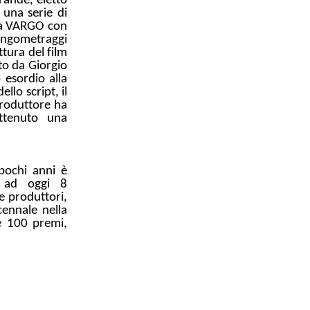
rande, eletto
 una serie di
 la VARGO con
 lungometraggi
tura del film
tto da Giorgio
o esordio alla
llo script, il
produttore ha
ttenuto una
pochi anni è
o ad oggi 8
e produttori,
cennale nella
e 100 premi,