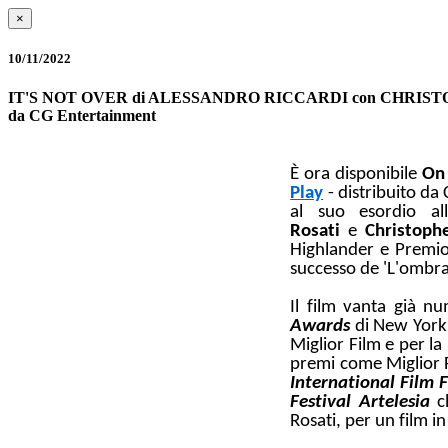
×
10/11/2022
IT'S NOT OVER di ALESSANDRO RICCARDI con CHRISTOPHER L
da CG Entertainment
È ora disponibile
On
Play
- distribuito d
al suo esordio al
Rosati
e
Christoph
Highlander e Premio
successo de 'L'ombra 
Il film vanta già nu
Awards
di New York
Miglior Film e per la
premi come Miglior F
International Film F
Festival Artelesia
ch
Rosati, per un film in