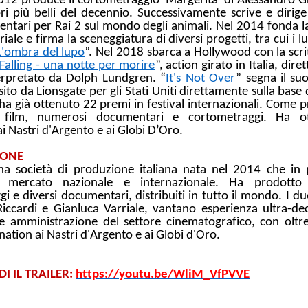
2012 produce il cortometraggio 'Margerita' di Alessandro G
ori più belli del decennio. Successivamente scrive e dirige
ntari per Rai 2 sul mondo degli animali. Nel 2014 fonda
iale e firma la sceneggiatura di diversi progetti, tra cui i
L'ombra del lupo
”. Nel 2018 sbarca a Hollywood con la scrit
Falling - una notte per morire
”, action girato in Italia, dire
erpretato da Dolph Lundgren. “
It's Not Over
” segna il su
ito da Lionsgate per gli Stati Uniti direttamente sulla base de
 ha già ottenuto 22 premi in festival internazionali. Come 
 film, numerosi documentari e cortometraggi. Ha o
i Nastri d'Argento e ai Globi D’Oro.
IONE
a società di produzione italiana nata nel 2014 che in 
 mercato nazionale e internazionale. Ha prodott
i e diversi documentari, distribuiti in tutto il mondo. I du
iccardi e Gianluca Varriale, vantano esperienza ultra-de
e amministrazione del settore cinematografico, con oltr
ation ai Nastri d'Argento e ai Globi d'Oro.
I IL TRAILER:
https://youtu.be/WliM_VfPVVE