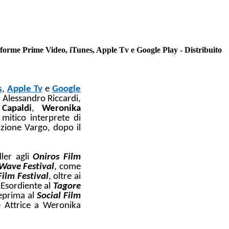
ime Video, iTunes, Apple Tv e Google Play - Distribuito
s
,
Apple Tv
e
Google
da Alessandro Riccardi,
 Capaldi
,
Weronika
 mitico interprete di
zione Vargo, dopo il
ller agli
Oniros Film
Wave Festival
, come
ilm Festival
, oltre ai
 Esordiente al
Tagore
eprima al
Social Film
e Attrice a Weronika