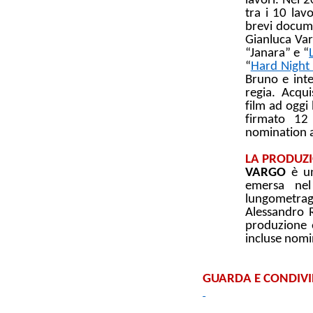
lavori. Nel 
tra i 10 lav
brevi docume
Gianluca Varr
“Janara” e “
“
Hard Night 
Bruno e int
regia. Acquis
film ad oggi
firmato 12
nomination a
LA PRODUZ
VARGO
è un
emersa nel
lungometragg
Alessandro R
produzione 
incluse nomin
GUARDA E CONDIVID