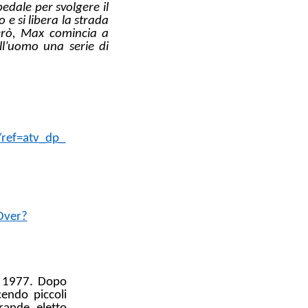
edale per svolgere il
e si libera la strada
erò, Max comincia a
ll’uomo una serie di
ref=atv_dp_
Over?
se 1977. Dopo
endo piccoli