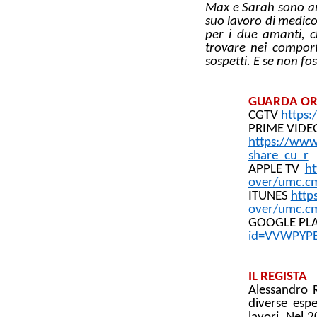
Max e Sarah sono ama
suo lavoro di medico
per i due amanti, 
trovare nei comport
sospetti. E se non fo
GUARDA ORA
CGTV
https:
PRIME VIDE
https://ww
share_cu_r
APPLE TV
ht
over/umc.c
ITUNES
http
over/umc.c
GOOGLE PL
id=VVWPYPE
IL REGISTA
Alessandro R
diverse esp