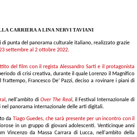
O ALLA CARRIERA A LINA NERVI TAVIANI
i di punta del panorama culturale italiano, realizzato grazie
 23 settembre al 2 ottobre 2022.
ttito del film con il regista Alessandro Sarti e il protagonista
eriodo di crisi creativa, durante il quale Lorenzo il Magnifico
el frattempo, Francesco De’ Pazzi, deciso a rovinare i piani di
ral
, nell'ambito di
Over The Real
, il Festival Internazionale di
i nel panorama internazionale delle arti digitali.
tto da
Tiago Guedes, che sarà presente per un incontro con il
orose in un gruppo di giovani adolescenti. Venticinque anni
um Vincenzo da Massa Carrara di Lucca, nell'ambito della