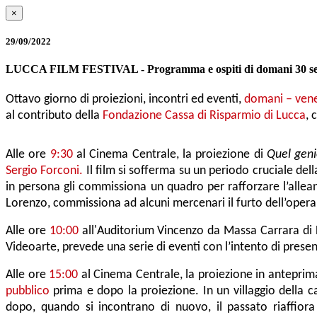
×
29/09/2022
LUCCA FILM FESTIVAL - Programma e ospiti di domani 
Ottavo giorno di proiezioni, incontri ed eventi,
domani – vene
al contributo della
Fondazione Cassa di Risparmio di Lucca
, 
Alle ore
9:30
al Cinema Centrale, la proiezione di
Quel geni
Sergio Forconi.
Il film si sofferma su un periodo cruciale del
in persona gli commissiona un quadro per rafforzare l
’allea
Lorenzo, commissiona ad alcuni mercenari il furto dell’opera
Alle ore
10:00
all'
Auditorium Vincenzo da Massa Carrara di
Videoarte, prevede una serie di eventi con l’intento di present
Alle ore
15:00
al Cinema Centrale
, la proiezione in antepri
pubblico
prima e dopo la proiezione. In un villaggio della
dopo, quando si incontrano di nuovo, il passato riaffiora