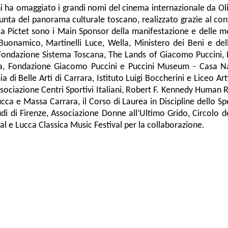
nni ha omaggiato i grandi nomi del cinema internazionale
da Ol
 punta del panorama culturale toscano, realizzato grazie al c
Pictet sono i Main Sponsor della manifestazione e delle mostr
onamico, Martinelli Luce, Wella, Ministero dei Beni e delle 
a, Fondazione Sistema Toscana, The Lands of Giacomo Puccini,
ucca, Fondazione Giacomo Puccini e Puccini Museum - Casa N
 Belle Arti di Carrara, Istituto Luigi Boccherini e Liceo Arti
sociazione Centri Sportivi Italiani, Robert F. Kennedy Human Rig
ca e Massa Carrara, il Corso di Laurea in Discipline dello Sp
tudi di Firenze, Associazione Donne all’Ultimo Grido, Circolo
ival e Lucca Classica Music Festival per la collaborazione.