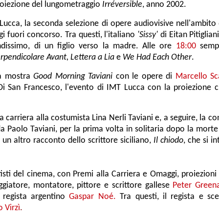
roiezione del lungometraggio
Irréversible
, anno 2002.
Lucca, la seconda selezione di opere audiovisive nell'ambito
i fuori concorso. Tra questi,
l'italiano
'
Sissy
'
di
Eitan Pitiglian
dissimo, di un figlio verso la madre
. Alle ore
18:00
sempr
rpendicolare Avant, Lettera a Lia
e
We Had Each Other
.
la mostra
Good Morning Taviani
con le opere di
Marcello Sca
Di San Francesco, l'evento di IMT Lucca con la proiezione c
a carriera alla costumista Lina Nerli Taviani
e, a seguire, la co
da Paolo Taviani, per la prima volta in solitaria dopo la morte 
un altro racconto dello scrittore siciliano,
Il chiodo
, che si i
isti del cinema, con Premi alla Carriera e Omaggi, proiezioni
ggiatore, montatore, pittore e scrittore gallese
Peter Green
l regista argentino
Gaspar Noé.
Tra questi, il regista e s
 Virzì
.