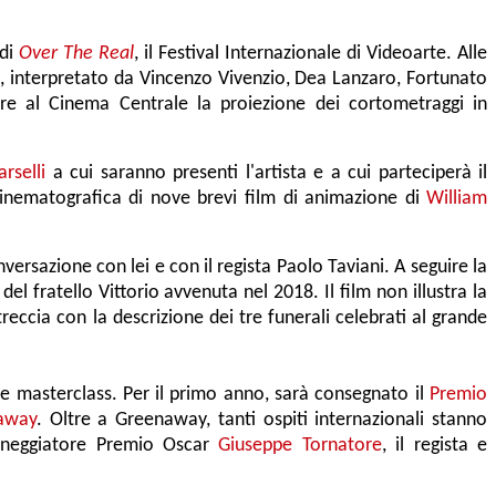
 di
Over The Real
, il Festival Internazionale di Videoarte. Alle
i
,
interpretato da
Vincenzo Vivenzio, Dea Lanzaro, Fortunato
e al Cinema Centrale la proiezione dei cortometraggi in
rselli
a cui saranno presenti l'artista e a cui parteciperà il
inematografica di nove brevi film di animazione di
William
nversazione con lei e con il regista Paolo Taviani. A seguire la
del fratello Vittorio avvenuta nel 2018. Il film non illustra la
ntreccia con la descrizione dei tre funerali celebrati al grande
 e masterclass. Per il primo anno, sarà consegnato il
Premio
away
. Oltre a Greenaway, tanti ospiti internazionali
stanno
ceneggiatore Premio Oscar
Giuseppe Tornatore
, il regista e