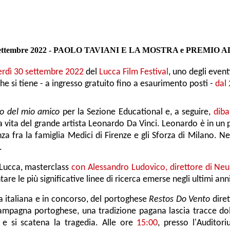
30 settembre 2022 - PAOLO TAVIANI E LA MOSTRA e PREMI
rdì 30 settembre 2022
del
Lucca Film Festival
, uno degli event
che si tiene - a
ingresso gratuito
fino a esaurimento posti -
dal
o del mio amico
per la Sezione Educational e, a seguire,
diba
la vita del grande artista Leonardo Da Vinci. Leonardo è in un p
nza fra la famiglia Medici di Firenze e gli Sforza di Milano. N
.
 Lucca
,
masterclass
con Alessandro Ludovico, direttore di Neu
are le più significative linee di ricerca emerse negli ultimi ann
ma italiana e in concorso, del portoghese
Restos Do Vento
dire
 campagna portoghese, una tradizione pagana lascia tracce dol
 e si scatena la tragedia.
Alle ore
15:00
, presso l'
Auditori