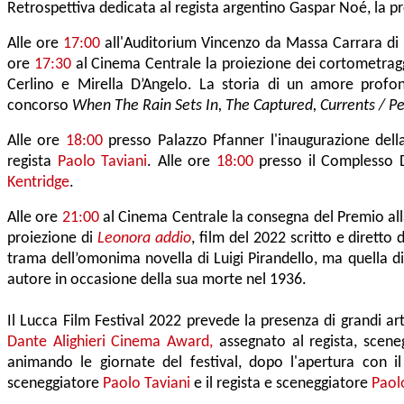
Retrospettiva dedicata al regista argentino
Gaspar Noé,
la p
Alle ore
17:00
all'Auditorium Vincenzo da Massa Carrara di 
ore
17:30
al Cinema Centrale la proiezione dei cortometragg
Cerlino
e
Mirella D’Angelo
. La storia di un amore profon
concorso
When The Rain Sets In, The Captured, Currents / Pe
Alle ore
18:00
presso Palazzo Pfanner l'in
augurazione del
regista
Paolo Taviani
. Alle ore
18:00
presso il Complesso 
Kentridge
.
Alle ore
21:00
al Cinema Centrale la
consegna del
Premio all
proiezione di
Leonora addio
, film del 2022 scritto e diretto 
trama dell’omonima novella di
Luigi Pirandello,
ma quella di 
autore in occasione della sua morte nel 1936.
Il
Lucca Film Festival 2022
prevede la presenza di grandi art
Dante Alighieri Cinema Award,
assegnato al
regista, scene
animando le giornate del festival, dopo l'apertura con i
sceneggiatore
Paolo Taviani
e il regista e sceneggiatore
Paolo