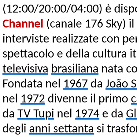
(12:00/20:00/04:00)
è disp
Channel
(canale 176 Sky) i
interviste realizzate con p
spettacolo e della cultura i
televisiva
brasiliana
nata co
Fondata nel
1967
da
João 
nel
1972
divenne il primo
c
da
TV Tupi
nel
1974
e da
G
degli
anni settanta
si trasf