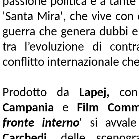
passione politica e a tant
'Santa Mira', che vive con
guerra che genera dubbi 
tra l’evoluzione di contr
conflitto internazionale che
Prodotto da
Lapej,
con 
Campania
e
Film Comm
fronte interno
' si avval
Carchedi
, delle scenog