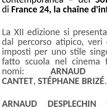
contemporanea – del
So
di
France 24, la chaîne d'i
La XII edizione si presenta 
dal percorso atipico, veri
imposti per uno stile sin
fatto scuola nel cinema f
nomi:
ARNAUD D
CANTET
,
STÉPHANE BRIZÉ
.
ARNAUD DESPLECHIN