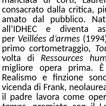
manciata di corti, Laur
consacrato dalla critica, p
amato dal pubblico. Na
all’IDHEC e diventa as
per
Veillées d’armes
(1994)
primo cortometraggio,
To
volta di
Ressources hum
migliore opera prima. È 
Realismo e finzione sono
vicenda di Frank, neolaure
il padre lavora come oper