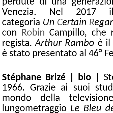
perdute di una generazio
Venezia. Nel 2017 il 
categoria
Un
C
ertain
R
ega
con
Robin
Campillo, che r
regista.
Arthur Rambo
è il
è stato presentato al 46° Fe
Stéphane Brizé | bio |
St
1966. Grazie ai suoi studi
mondo della televisio
lungometraggio
Le Bleu de