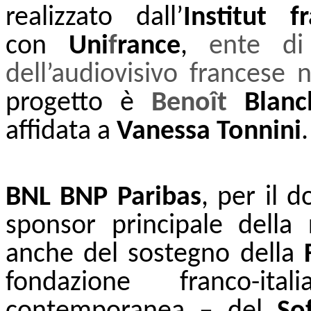
realizzato dall’
Institut f
con
Uni
f
rance
,
ente di
dell’audiovisivo francese
progetto è
Benoît
Blanc
affidata a
Vanessa Tonnini
.
BNL
BNP Paribas
, per il 
sponsor principale della r
anche del sostegno della
fondazione franco-it