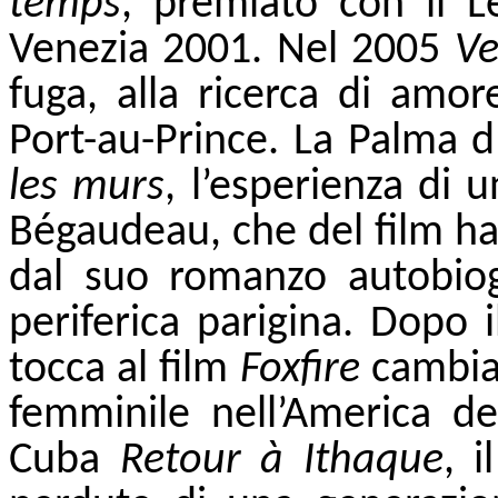
temps
, premiato con il L
Venezia 2001. Nel 2005
Ve
fuga, alla ricerca di amor
Port-au-Prince. La Palma d
les murs
, l’esperienza di 
Bégaudeau, che del film ha 
dal suo romanzo autobiogr
periferica parigina. Dopo i
tocca al film
Foxfire
cambiar
femminile nell’America de
Cuba
Retour à Ithaque
, i