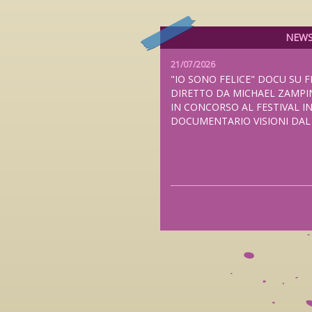
NEW
21/07/2026
"IO SONO FELICE" DOCU SU F
DIRETTO DA MICHAEL ZAMPI
IN CONCORSO AL FESTIVAL I
DOCUMENTARIO VISIONI DA
20/07/2026
"THE NAMELESS BALLAD", N
FEDERICO ZAMPAGLIONE PRE
ANTEPRIMA MONDIALE AL TUB
LONDRA E NELLE SALE ITALI
2026, DISTRIBUITO DA FILMC