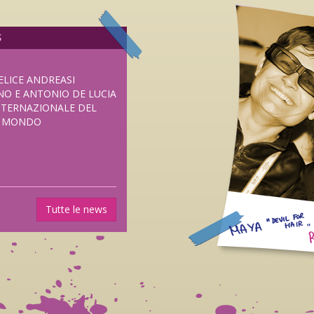
S
ELICE ANDREASI
NO E ANTONIO DE LUCIA
NTERNAZIONALE DEL
L MONDO
UOVO HORROR DI
Tutte le news
SENTATO IN
I FRIGHTFEST DI
ANE DAL 5 NOVEMBRE
LUB DISTRIBUZIONE.