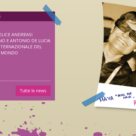
S
ELICE ANDREASI
NO E ANTONIO DE LUCIA
NTERNAZIONALE DEL
L MONDO
UOVO HORROR DI
Tutte le news
SENTATO IN
I FRIGHTFEST DI
ANE DAL 5 NOVEMBRE
LUB DISTRIBUZIONE.