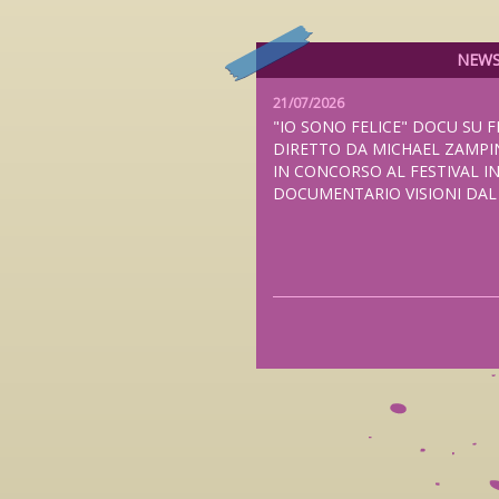
NEW
21/07/2026
"IO SONO FELICE" DOCU SU F
DIRETTO DA MICHAEL ZAMPI
IN CONCORSO AL FESTIVAL I
DOCUMENTARIO VISIONI DA
20/07/2026
"THE NAMELESS BALLAD", N
FEDERICO ZAMPAGLIONE PRE
ANTEPRIMA MONDIALE AL TUB
LONDRA E NELLE SALE ITALI
2026, DISTRIBUITO DA FILMC